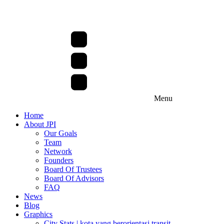
Menu
Home
About JPI
Our Goals
Team
Network
Founders
Board Of Trustees
Board Of Advisors
FAQ
News
Blog
Graphics
City Stats | kota yang berorientasi transit