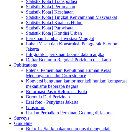
Statistik Kota | Transportasi
Statistik Kota | Perumahan
Statistik Kota | Kesehatan
Statistik Kota | Tingkat Kenyamanan Masyarakat
Statistik Kota | Kualitas Hidup
Statistik Kota | Pariwisata
Statistik Kota | Kondisi Urban
Perizinan Lambat, Investasi Minggat
Lahan Yasan dan Konstruksi, Penggerak Ekonomi
Jakarta
Infografik - perizinan Jakarta dalam angka
Daftar Benturan Regulasi Perizinan di Jakarta
Publications
Potensi Pemenuhan Kebutuhan Hunian Kelas
Menengah melalui Co-residence
Konversi bangunan kantor menjadi hunian: komparasi
mekanisme beberapa negara
Reformasi Pasar Reformasi Kota
Bermula Dari Perizinan
Esai foto - Penyintas Jakarta
Glosarium
Usulan Perbaikan Perizinan Gedung di Jakarta
Surveys
Guideline
Buku 1 - Saf kebakaran dan pusat pengendali