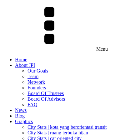
Menu
Home
About JPI
Our Goals
Team
Network
Founders
Board Of Trustees
Board Of Advisors
FAQ
News
Blog
Graphics
City Stats | kota yang berorientasi transit
City Stats | ruang terbuka hijau
City Stats | car oriented city