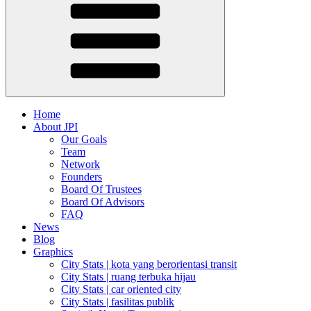
Home
About JPI
Our Goals
Team
Network
Founders
Board Of Trustees
Board Of Advisors
FAQ
News
Blog
Graphics
City Stats | kota yang berorientasi transit
City Stats | ruang terbuka hijau
City Stats | car oriented city
City Stats | fasilitas publik