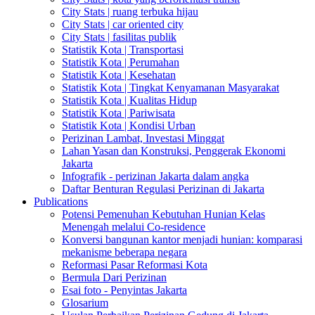
City Stats | ruang terbuka hijau
City Stats | car oriented city
City Stats | fasilitas publik
Statistik Kota | Transportasi
Statistik Kota | Perumahan
Statistik Kota | Kesehatan
Statistik Kota | Tingkat Kenyamanan Masyarakat
Statistik Kota | Kualitas Hidup
Statistik Kota | Pariwisata
Statistik Kota | Kondisi Urban
Perizinan Lambat, Investasi Minggat
Lahan Yasan dan Konstruksi, Penggerak Ekonomi
Jakarta
Infografik - perizinan Jakarta dalam angka
Daftar Benturan Regulasi Perizinan di Jakarta
Publications
Potensi Pemenuhan Kebutuhan Hunian Kelas
Menengah melalui Co-residence
Konversi bangunan kantor menjadi hunian: komparasi
mekanisme beberapa negara
Reformasi Pasar Reformasi Kota
Bermula Dari Perizinan
Esai foto - Penyintas Jakarta
Glosarium