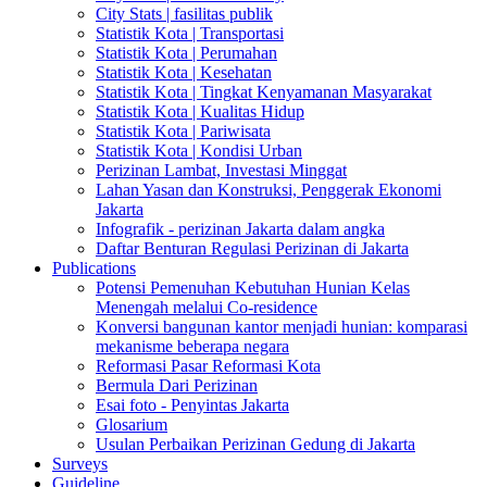
City Stats | fasilitas publik
Statistik Kota | Transportasi
Statistik Kota | Perumahan
Statistik Kota | Kesehatan
Statistik Kota | Tingkat Kenyamanan Masyarakat
Statistik Kota | Kualitas Hidup
Statistik Kota | Pariwisata
Statistik Kota | Kondisi Urban
Perizinan Lambat, Investasi Minggat
Lahan Yasan dan Konstruksi, Penggerak Ekonomi
Jakarta
Infografik - perizinan Jakarta dalam angka
Daftar Benturan Regulasi Perizinan di Jakarta
Publications
Potensi Pemenuhan Kebutuhan Hunian Kelas
Menengah melalui Co-residence
Konversi bangunan kantor menjadi hunian: komparasi
mekanisme beberapa negara
Reformasi Pasar Reformasi Kota
Bermula Dari Perizinan
Esai foto - Penyintas Jakarta
Glosarium
Usulan Perbaikan Perizinan Gedung di Jakarta
Surveys
Guideline