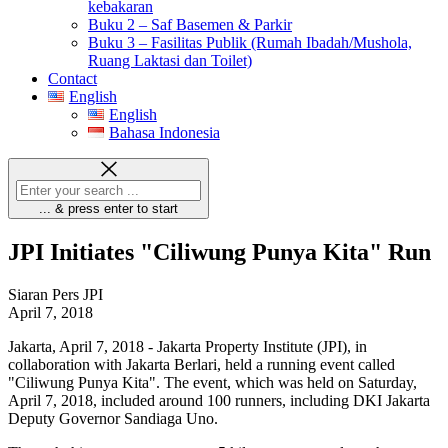
kebakaran
Buku 2 – Saf Basemen & Parkir
Buku 3 – Fasilitas Publik (Rumah Ibadah/Mushola,
Ruang Laktasi dan Toilet)
Contact
English
English
Bahasa Indonesia
... & press enter to start
JPI Initiates "Ciliwung Punya Kita" Run
Siaran Pers JPI
April 7, 2018
Jakarta, April 7, 2018 - Jakarta Property Institute (JPI), in
collaboration with Jakarta Berlari, held a running event called
"Ciliwung Punya Kita". The event, which was held on Saturday,
April 7, 2018, included around 100 runners, including DKI Jakarta
Deputy Governor Sandiaga Uno.