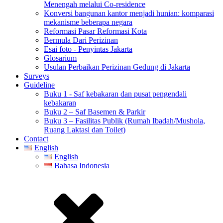
Menengah melalui Co-residence
Konversi bangunan kantor menjadi hunian: komparasi
mekanisme beberapa negara
Reformasi Pasar Reformasi Kota
Bermula Dari Perizinan
Esai foto - Penyintas Jakarta
Glosarium
Usulan Perbaikan Perizinan Gedung di Jakarta
Surveys
Guideline
Buku 1 - Saf kebakaran dan pusat pengendali
kebakaran
Buku 2 – Saf Basemen & Parkir
Buku 3 – Fasilitas Publik (Rumah Ibadah/Mushola,
Ruang Laktasi dan Toilet)
Contact
English
English
Bahasa Indonesia