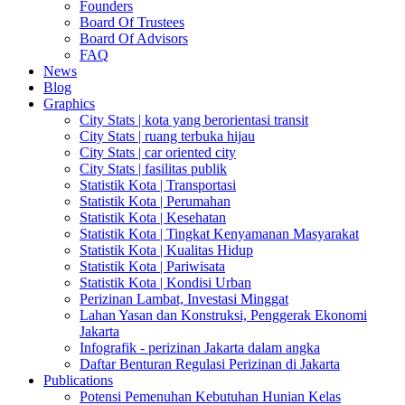
Founders
Board Of Trustees
Board Of Advisors
FAQ
News
Blog
Graphics
City Stats | kota yang berorientasi transit
City Stats | ruang terbuka hijau
City Stats | car oriented city
City Stats | fasilitas publik
Statistik Kota | Transportasi
Statistik Kota | Perumahan
Statistik Kota | Kesehatan
Statistik Kota | Tingkat Kenyamanan Masyarakat
Statistik Kota | Kualitas Hidup
Statistik Kota | Pariwisata
Statistik Kota | Kondisi Urban
Perizinan Lambat, Investasi Minggat
Lahan Yasan dan Konstruksi, Penggerak Ekonomi
Jakarta
Infografik - perizinan Jakarta dalam angka
Daftar Benturan Regulasi Perizinan di Jakarta
Publications
Potensi Pemenuhan Kebutuhan Hunian Kelas