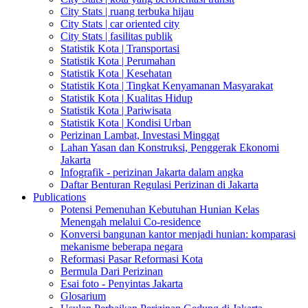
City Stats | ruang terbuka hijau
City Stats | car oriented city
City Stats | fasilitas publik
Statistik Kota | Transportasi
Statistik Kota | Perumahan
Statistik Kota | Kesehatan
Statistik Kota | Tingkat Kenyamanan Masyarakat
Statistik Kota | Kualitas Hidup
Statistik Kota | Pariwisata
Statistik Kota | Kondisi Urban
Perizinan Lambat, Investasi Minggat
Lahan Yasan dan Konstruksi, Penggerak Ekonomi
Jakarta
Infografik - perizinan Jakarta dalam angka
Daftar Benturan Regulasi Perizinan di Jakarta
Publications
Potensi Pemenuhan Kebutuhan Hunian Kelas
Menengah melalui Co-residence
Konversi bangunan kantor menjadi hunian: komparasi
mekanisme beberapa negara
Reformasi Pasar Reformasi Kota
Bermula Dari Perizinan
Esai foto - Penyintas Jakarta
Glosarium