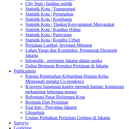
City Stats | fasilitas publik
Statistik Kota | Transportasi
Statistik Kota | Perumahan
Statistik Kota | Kesehatan
Statistik Kota | Tingkat Kenyamanan Masyarakat
Statistik Kota | Kualitas Hidup
Statistik Kota | Pariwisata
Statistik Kota | Kondisi Urban
Perizinan Lambat, Investasi Minggat
Lahan Yasan dan Konstruksi, Penggerak Ekonomi
Jakarta
Infografik - perizinan Jakarta dalam angka
Daftar Benturan Regulasi Perizinan di Jakarta
Publications
Potensi Pemenuhan Kebutuhan Hunian Kelas
Menengah melalui Co-residence
Konversi bangunan kantor menjadi hunian: komparasi
mekanisme beberapa negara
Reformasi Pasar Reformasi Kota
Bermula Dari Perizinan
Esai foto - Penyintas Jakarta
Glosarium
Usulan Perbaikan Perizinan Gedung di Jakarta
Surveys
Guideline