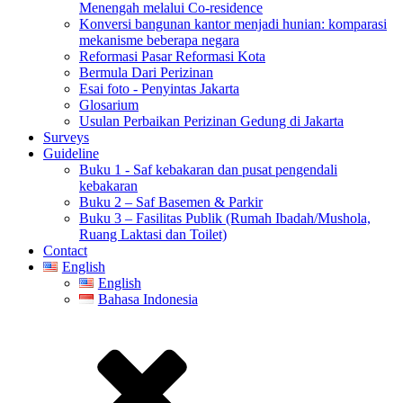
Menengah melalui Co-residence
Konversi bangunan kantor menjadi hunian: komparasi
mekanisme beberapa negara
Reformasi Pasar Reformasi Kota
Bermula Dari Perizinan
Esai foto - Penyintas Jakarta
Glosarium
Usulan Perbaikan Perizinan Gedung di Jakarta
Surveys
Guideline
Buku 1 - Saf kebakaran dan pusat pengendali
kebakaran
Buku 2 – Saf Basemen & Parkir
Buku 3 – Fasilitas Publik (Rumah Ibadah/Mushola,
Ruang Laktasi dan Toilet)
Contact
English
English
Bahasa Indonesia