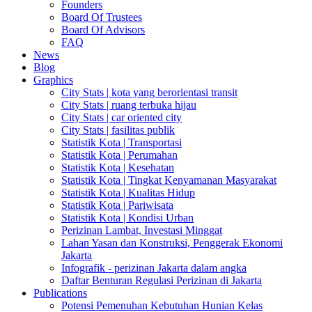
Founders
Board Of Trustees
Board Of Advisors
FAQ
News
Blog
Graphics
City Stats | kota yang berorientasi transit
City Stats | ruang terbuka hijau
City Stats | car oriented city
City Stats | fasilitas publik
Statistik Kota | Transportasi
Statistik Kota | Perumahan
Statistik Kota | Kesehatan
Statistik Kota | Tingkat Kenyamanan Masyarakat
Statistik Kota | Kualitas Hidup
Statistik Kota | Pariwisata
Statistik Kota | Kondisi Urban
Perizinan Lambat, Investasi Minggat
Lahan Yasan dan Konstruksi, Penggerak Ekonomi
Jakarta
Infografik - perizinan Jakarta dalam angka
Daftar Benturan Regulasi Perizinan di Jakarta
Publications
Potensi Pemenuhan Kebutuhan Hunian Kelas