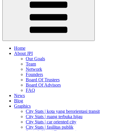
Home
About JPI
Our Goals
Team
Network
Founders
Board Of Trustees
Board Of Advisors
FAQ
News
Blog
Graphics
City Stats | kota yang berorientasi transit
City Stats | ruang terbuka hijau
City Stats | car oriented city
City Stats | fasilitas publik