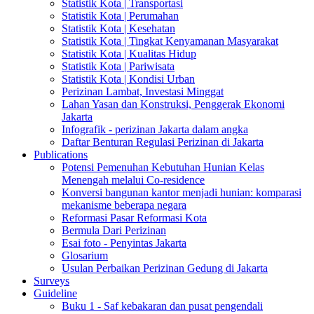
Statistik Kota | Transportasi
Statistik Kota | Perumahan
Statistik Kota | Kesehatan
Statistik Kota | Tingkat Kenyamanan Masyarakat
Statistik Kota | Kualitas Hidup
Statistik Kota | Pariwisata
Statistik Kota | Kondisi Urban
Perizinan Lambat, Investasi Minggat
Lahan Yasan dan Konstruksi, Penggerak Ekonomi
Jakarta
Infografik - perizinan Jakarta dalam angka
Daftar Benturan Regulasi Perizinan di Jakarta
Publications
Potensi Pemenuhan Kebutuhan Hunian Kelas
Menengah melalui Co-residence
Konversi bangunan kantor menjadi hunian: komparasi
mekanisme beberapa negara
Reformasi Pasar Reformasi Kota
Bermula Dari Perizinan
Esai foto - Penyintas Jakarta
Glosarium
Usulan Perbaikan Perizinan Gedung di Jakarta
Surveys
Guideline
Buku 1 - Saf kebakaran dan pusat pengendali