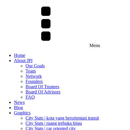
Menu
Home
About JPI
Our Goals
Team
Network
Founders
Board Of Trustees
Board Of Advisors
FAQ
News
Blog
Graphics
City Stats | kota yang berorientasi transit
City Stats | ruang terbuka hijau
City Stats | car oriented city