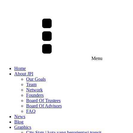
Menu
Home
About JPI
Our Goals
Team
Network
Founders
Board Of Trustees
Board Of Advisors
FAQ
News
Blog
Graphics
City Stats | kota yang berorientasi transit