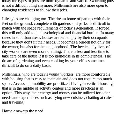
today the types of jobs are more dynamic and varied. Switching jobs
is not a difficult thing anymore. Millennials are also more open to
changing residences to follow their jobs.
Lifestyles are changing too. The dream home of parents with their
feet on the ground, complete with gardens and parks, is difficult to
match with the space requirements of today's generation. If forced,
this will only add to the psychological and financial burden. In many
cases in suburban areas, houses are left empty by their occupants
because they don't fit their needs. It becomes a burden not only for
the owner, but also for the neighborhood. The hectic daily lives of
city workers are even more draining. There is less and less time to
take care of the house if it is too grandiose in its completeness. The
dream of gardening and even cooking by yourself is sometimes
difficult to do on a daily basis.
Millennials, who are today's young workers, are more comfortable
with housing that is easy to maintain and does not require too much
space. Access and mobility are prioritized Living in vertical housing
that is in the middle of activity centers and more practical is an
option. This way, their energy and money can be utilized for other
needs and experiences such as trying new cuisines, chatting at cafes
and traveling.
Home answers the need