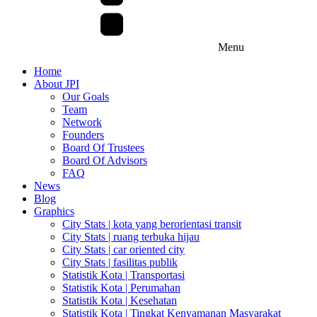
Menu
Home
About JPI
Our Goals
Team
Network
Founders
Board Of Trustees
Board Of Advisors
FAQ
News
Blog
Graphics
City Stats | kota yang berorientasi transit
City Stats | ruang terbuka hijau
City Stats | car oriented city
City Stats | fasilitas publik
Statistik Kota | Transportasi
Statistik Kota | Perumahan
Statistik Kota | Kesehatan
Statistik Kota | Tingkat Kenyamanan Masyarakat