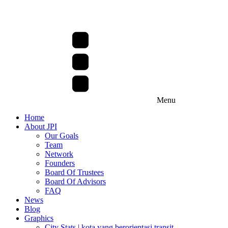
Menu
Home
About JPI
Our Goals
Team
Network
Founders
Board Of Trustees
Board Of Advisors
FAQ
News
Blog
Graphics
City Stats | kota yang berorientasi transit