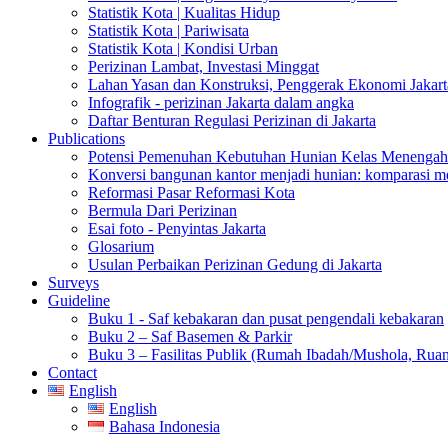
Statistik Kota | Kualitas Hidup
Statistik Kota | Pariwisata
Statistik Kota | Kondisi Urban
Perizinan Lambat, Investasi Minggat
Lahan Yasan dan Konstruksi, Penggerak Ekonomi Jakart
Infografik - perizinan Jakarta dalam angka
Daftar Benturan Regulasi Perizinan di Jakarta
Publications
Potensi Pemenuhan Kebutuhan Hunian Kelas Menengah 
Konversi bangunan kantor menjadi hunian: komparasi m
Reformasi Pasar Reformasi Kota
Bermula Dari Perizinan
Esai foto - Penyintas Jakarta
Glosarium
Usulan Perbaikan Perizinan Gedung di Jakarta
Surveys
Guideline
Buku 1 - Saf kebakaran dan pusat pengendali kebakaran
Buku 2 – Saf Basemen & Parkir
Buku 3 – Fasilitas Publik (Rumah Ibadah/Mushola, Ruang
Contact
English
English
Bahasa Indonesia