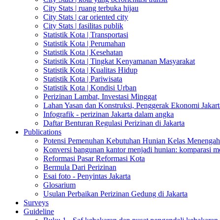
City Stats | ruang terbuka hijau
City Stats | car oriented city
City Stats | fasilitas publik
Statistik Kota | Transportasi
Statistik Kota | Perumahan
Statistik Kota | Kesehatan
Statistik Kota | Tingkat Kenyamanan Masyarakat
Statistik Kota | Kualitas Hidup
Statistik Kota | Pariwisata
Statistik Kota | Kondisi Urban
Perizinan Lambat, Investasi Minggat
Lahan Yasan dan Konstruksi, Penggerak Ekonomi Jakart
Infografik - perizinan Jakarta dalam angka
Daftar Benturan Regulasi Perizinan di Jakarta
Publications
Potensi Pemenuhan Kebutuhan Hunian Kelas Menengah 
Konversi bangunan kantor menjadi hunian: komparasi m
Reformasi Pasar Reformasi Kota
Bermula Dari Perizinan
Esai foto - Penyintas Jakarta
Glosarium
Usulan Perbaikan Perizinan Gedung di Jakarta
Surveys
Guideline