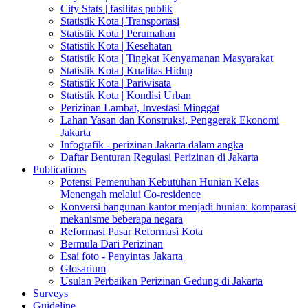
City Stats | fasilitas publik
Statistik Kota | Transportasi
Statistik Kota | Perumahan
Statistik Kota | Kesehatan
Statistik Kota | Tingkat Kenyamanan Masyarakat
Statistik Kota | Kualitas Hidup
Statistik Kota | Pariwisata
Statistik Kota | Kondisi Urban
Perizinan Lambat, Investasi Minggat
Lahan Yasan dan Konstruksi, Penggerak Ekonomi
Jakarta
Infografik - perizinan Jakarta dalam angka
Daftar Benturan Regulasi Perizinan di Jakarta
Publications
Potensi Pemenuhan Kebutuhan Hunian Kelas
Menengah melalui Co-residence
Konversi bangunan kantor menjadi hunian: komparasi
mekanisme beberapa negara
Reformasi Pasar Reformasi Kota
Bermula Dari Perizinan
Esai foto - Penyintas Jakarta
Glosarium
Usulan Perbaikan Perizinan Gedung di Jakarta
Surveys
Guideline