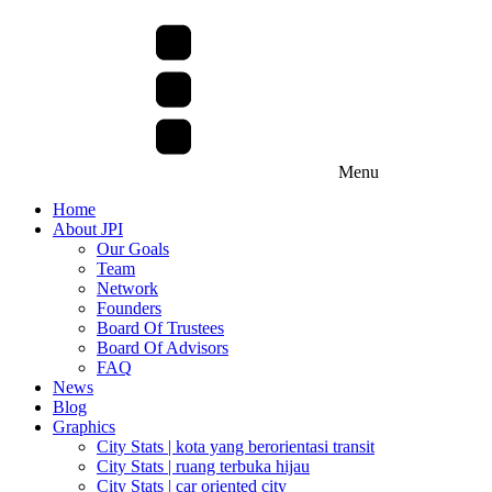
Menu
Home
About JPI
Our Goals
Team
Network
Founders
Board Of Trustees
Board Of Advisors
FAQ
News
Blog
Graphics
City Stats | kota yang berorientasi transit
City Stats | ruang terbuka hijau
City Stats | car oriented city