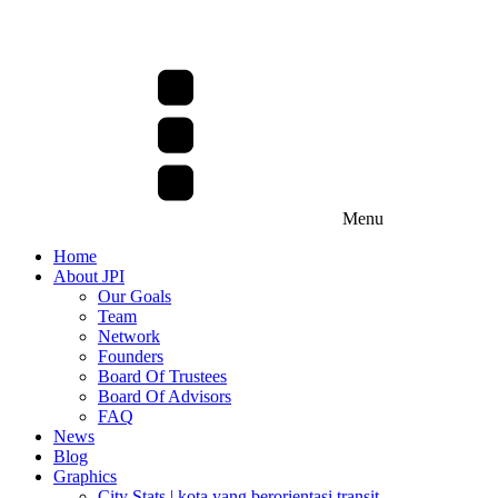
Menu
Home
About JPI
Our Goals
Team
Network
Founders
Board Of Trustees
Board Of Advisors
FAQ
News
Blog
Graphics
City Stats | kota yang berorientasi transit