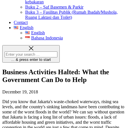
kebakaran
Buku 2 – Saf Basemen & Parkir
Buku 3 – Fasilitas Publik (Rumah Ibadah/Mushola,
Ruang Laktasi dan Toilet)
Contact
English
English
Bahasa Indonesia
... & press enter to start
Business Activities Halted: What the
Government Can Do to Help
December 19, 2018
Did you know that Jakarta's waste-choked waterways, rising sea
levels, and the country's sinking landmass have been contributing to
some of the worst floods in the world? We can say without question
that Jakarta is facing a long list of urban issues: floods, a lack of
affordable housing and green initiatives, and the worst traffic
congestion in the world are just a few that come to mind. Despite