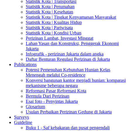
Statistik Kota | Transportasi
Statistik Kota | Perumahan
Statistik Kota | Kesehatan
Statistik Kota | Tingkat Kenyamanan Masyarakat
Statistik Kota | Kualitas Hidup
Statistik Kota | Pariwisata
Statistik Kota | Kondisi Urban
Perizinan Lambat, Investasi Minggat
Lahan Yasan dan Konstruksi, Penggerak Ekonomi
Jakarta
Infografik - perizinan Jakarta dalam angka
Daftar Benturan Regulasi Perizinan di Jakarta
Publications
Potensi Pemenuhan Kebutuhan Hunian Kelas
Menengah melalui Co-residence
Konversi bangunan kantor menjadi hunian: komparasi
mekanisme beberapa negara
Reformasi Pasar Reformasi Kota
Bermula Dari Perizinan
Esai foto - Penyintas Jakarta
Glosarium
Usulan Perbaikan Perizinan Gedung di Jakarta
Surveys
Guideline
Buku 1 - Saf kebakaran dan pusat pengendali