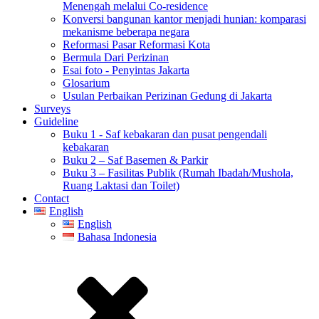
Menengah melalui Co-residence
Konversi bangunan kantor menjadi hunian: komparasi
mekanisme beberapa negara
Reformasi Pasar Reformasi Kota
Bermula Dari Perizinan
Esai foto - Penyintas Jakarta
Glosarium
Usulan Perbaikan Perizinan Gedung di Jakarta
Surveys
Guideline
Buku 1 - Saf kebakaran dan pusat pengendali
kebakaran
Buku 2 – Saf Basemen & Parkir
Buku 3 – Fasilitas Publik (Rumah Ibadah/Mushola,
Ruang Laktasi dan Toilet)
Contact
English
English
Bahasa Indonesia