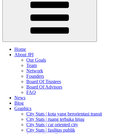
Home
About JPI
Our Goals
Team
Network
Founders
Board Of Trustees
Board Of Advisors
FAQ
News
Blog
Graphics
City Stats | kota yang berorientasi transit
City Stats | ruang terbuka hijau
City Stats | car oriented city
City Stats | fasilitas publik