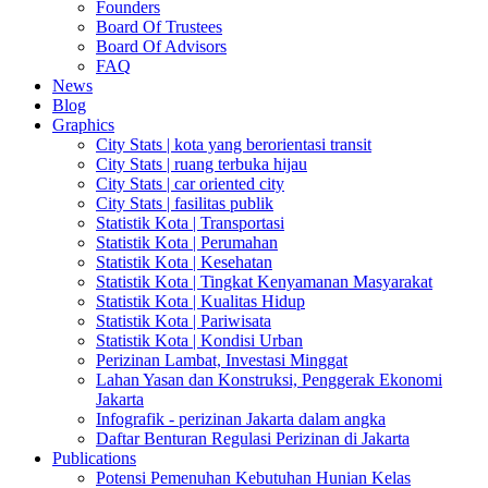
Founders
Board Of Trustees
Board Of Advisors
FAQ
News
Blog
Graphics
City Stats | kota yang berorientasi transit
City Stats | ruang terbuka hijau
City Stats | car oriented city
City Stats | fasilitas publik
Statistik Kota | Transportasi
Statistik Kota | Perumahan
Statistik Kota | Kesehatan
Statistik Kota | Tingkat Kenyamanan Masyarakat
Statistik Kota | Kualitas Hidup
Statistik Kota | Pariwisata
Statistik Kota | Kondisi Urban
Perizinan Lambat, Investasi Minggat
Lahan Yasan dan Konstruksi, Penggerak Ekonomi
Jakarta
Infografik - perizinan Jakarta dalam angka
Daftar Benturan Regulasi Perizinan di Jakarta
Publications
Potensi Pemenuhan Kebutuhan Hunian Kelas