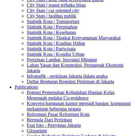
City Stats | ruang terbuka hijau
City Stats | car oriented city
City Stats | fasilitas publik
Statistik Kota | Transportasi
Statistik Kota | Perumahan
Statistik Kota | Kesehatan
Statistik Kota | Tingkat Kenyamanan Masyarakat
Statistik Kota | Kualitas Hidup
Statistik Kota | Pariwisata
Statistik Kota | Kondisi Urban
Perizinan Lambat, Investasi Minggat
Lahan Yasan dan Konstruksi, Penggerak Ekonomi
Jakarta
Infografik - perizinan Jakarta dalam angka
Daftar Benturan Regulasi Perizinan di Jakarta
Publications
Potensi Pemenuhan Kebutuhan Hunian Kelas
Menengah melalui Co-residence
Konversi bangunan kantor menjadi hunian: komparasi
mekanisme beberapa negara
Reformasi Pasar Reformasi Kota
Bermula Dari Perizinan
Esai foto - Penyintas Jakarta
Glosarium