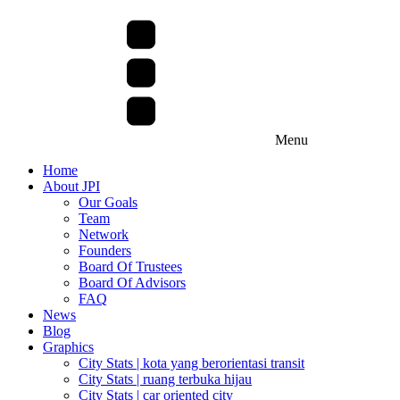
Menu
Home
About JPI
Our Goals
Team
Network
Founders
Board Of Trustees
Board Of Advisors
FAQ
News
Blog
Graphics
City Stats | kota yang berorientasi transit
City Stats | ruang terbuka hijau
City Stats | car oriented city