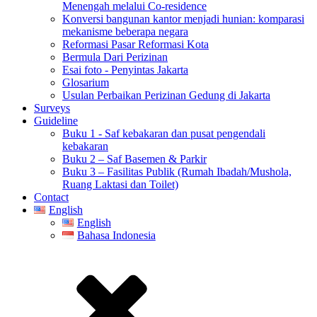
Menengah melalui Co-residence
Konversi bangunan kantor menjadi hunian: komparasi
mekanisme beberapa negara
Reformasi Pasar Reformasi Kota
Bermula Dari Perizinan
Esai foto - Penyintas Jakarta
Glosarium
Usulan Perbaikan Perizinan Gedung di Jakarta
Surveys
Guideline
Buku 1 - Saf kebakaran dan pusat pengendali
kebakaran
Buku 2 – Saf Basemen & Parkir
Buku 3 – Fasilitas Publik (Rumah Ibadah/Mushola,
Ruang Laktasi dan Toilet)
Contact
English
English
Bahasa Indonesia