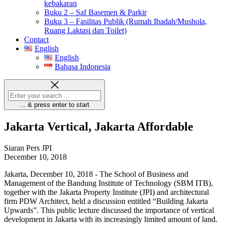
kebakaran
Buku 2 – Saf Basemen & Parkir
Buku 3 – Fasilitas Publik (Rumah Ibadah/Mushola,
Ruang Laktasi dan Toilet)
Contact
English
English
Bahasa Indonesia
... & press enter to start
Jakarta Vertical, Jakarta Affordable
Siaran Pers JPI
December 10, 2018
Jakarta, December 10, 2018 - The School of Business and
Management of the Bandung Institute of Technology (SBM ITB),
together with the Jakarta Property Institute (JPI) and architectural
firm PDW Architect, held a discussion entitled “Building Jakarta
Upwards”. This public lecture discussed the importance of vertical
development in Jakarta with its increasingly limited amount of land.