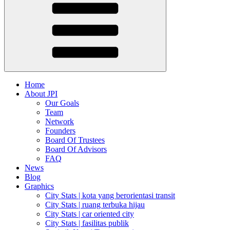
Home
About JPI
Our Goals
Team
Network
Founders
Board Of Trustees
Board Of Advisors
FAQ
News
Blog
Graphics
City Stats | kota yang berorientasi transit
City Stats | ruang terbuka hijau
City Stats | car oriented city
City Stats | fasilitas publik