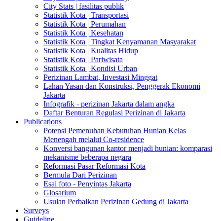
City Stats | fasilitas publik
Statistik Kota | Transportasi
Statistik Kota | Perumahan
Statistik Kota | Kesehatan
Statistik Kota | Tingkat Kenyamanan Masyarakat
Statistik Kota | Kualitas Hidup
Statistik Kota | Pariwisata
Statistik Kota | Kondisi Urban
Perizinan Lambat, Investasi Minggat
Lahan Yasan dan Konstruksi, Penggerak Ekonomi
Jakarta
Infografik - perizinan Jakarta dalam angka
Daftar Benturan Regulasi Perizinan di Jakarta
Publications
Potensi Pemenuhan Kebutuhan Hunian Kelas
Menengah melalui Co-residence
Konversi bangunan kantor menjadi hunian: komparasi
mekanisme beberapa negara
Reformasi Pasar Reformasi Kota
Bermula Dari Perizinan
Esai foto - Penyintas Jakarta
Glosarium
Usulan Perbaikan Perizinan Gedung di Jakarta
Surveys
Guideline