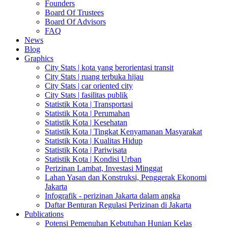
Founders
Board Of Trustees
Board Of Advisors
FAQ
News
Blog
Graphics
City Stats | kota yang berorientasi transit
City Stats | ruang terbuka hijau
City Stats | car oriented city
City Stats | fasilitas publik
Statistik Kota | Transportasi
Statistik Kota | Perumahan
Statistik Kota | Kesehatan
Statistik Kota | Tingkat Kenyamanan Masyarakat
Statistik Kota | Kualitas Hidup
Statistik Kota | Pariwisata
Statistik Kota | Kondisi Urban
Perizinan Lambat, Investasi Minggat
Lahan Yasan dan Konstruksi, Penggerak Ekonomi
Jakarta
Infografik - perizinan Jakarta dalam angka
Daftar Benturan Regulasi Perizinan di Jakarta
Publications
Potensi Pemenuhan Kebutuhan Hunian Kelas