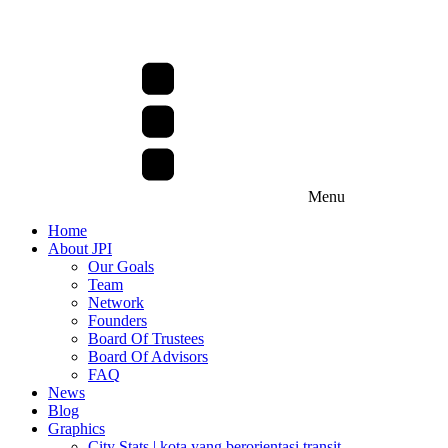
Menu
Home
About JPI
Our Goals
Team
Network
Founders
Board Of Trustees
Board Of Advisors
FAQ
News
Blog
Graphics
City Stats | kota yang berorientasi transit