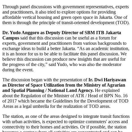
Through panel discussions with government representatives, experts
and practitioners, it also tried to explore options for providing
affordable vertical housing and green open space in Jakarta. One of
them is through the principle of transit-oriented development (TOD).
Dr. Yudo Anggoro as Deputy Director of SBM ITB Jakarta
Campus
said that this discussion can be useful as a forum for
experts, government and practitioners from various backgrounds to
exchange ideas to build a better Jakarta. “As an academic institution,
it is an honor for us to be able to facilitate this panel discussion. We
believe this discussion can produce new insights that are useful for
the progress of the city,” said Yudo, who was also the moderator
during the event.
The discussion began with the presentation of
Ir. Dwi Hariyawan
as Director of Space Utilization from the Ministry of Agrarian
and Spatial Planning / National Land Agency.
He explained
about the Regulation of the Minister of ATR / Head of BPN No. 16
of 2017 which became the Guidelines for the Development of TOD
Areas as a legal umbrella for the realization of TOD areas.
The station, as one of the areas designed to integrate transit functions
with urban activities, is expected to optimize commuters' access and
connectivity to their homes and activities. Or if possible, the station