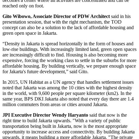
becomes a center where all activities are concentrated and can be
reached only on foot.
Gito Wibowo, Associate Director of PDW Architect
said in his
presentation session, that with the right mechanism, the TOD
concept can also be a solution to the lack of affordable housing and
green open space in Jakarta.
“Density in Jakarta is spread horizontally in the form of houses and
low-rise buildings. With increasingly limited land, green open spaces
are increasingly difficult to find. Housing is also becoming more
expensive, forcing the working class to settle in the suburbs for more
affordable housing. By building vertically, we prepare enough space
for Jakarta's future development,” said Gito.
In 2015, UN Habitat as a UN agency that handles settlement issues
noted that Jakarta was among the 10 cities with the highest density
in the world, with 9,600 people per square kilometer (km2). In the
same year, BPS DKI Jakarta also noted that every day there are 1.4
million commuters from areas or cities around Jakarta.
JPI Executive Director Wendy Haryanto
said that now is the
right time to build Jakarta upwards. "With a variety of public
transportation being built in Jakarta, now is the most appropriate
opportunity to increase access and connectivity. By building Jakarta
upwards, it means building a more affordable Jakarta. "The private