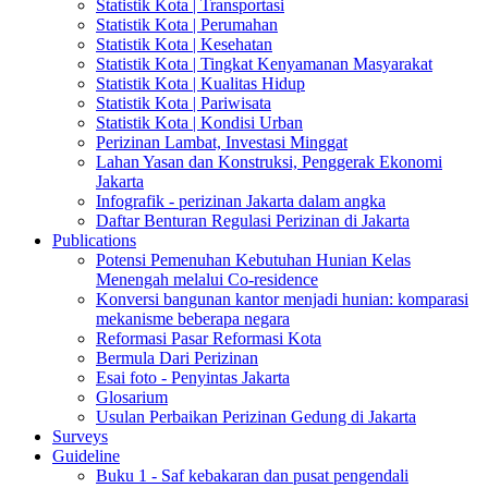
Statistik Kota | Transportasi
Statistik Kota | Perumahan
Statistik Kota | Kesehatan
Statistik Kota | Tingkat Kenyamanan Masyarakat
Statistik Kota | Kualitas Hidup
Statistik Kota | Pariwisata
Statistik Kota | Kondisi Urban
Perizinan Lambat, Investasi Minggat
Lahan Yasan dan Konstruksi, Penggerak Ekonomi
Jakarta
Infografik - perizinan Jakarta dalam angka
Daftar Benturan Regulasi Perizinan di Jakarta
Publications
Potensi Pemenuhan Kebutuhan Hunian Kelas
Menengah melalui Co-residence
Konversi bangunan kantor menjadi hunian: komparasi
mekanisme beberapa negara
Reformasi Pasar Reformasi Kota
Bermula Dari Perizinan
Esai foto - Penyintas Jakarta
Glosarium
Usulan Perbaikan Perizinan Gedung di Jakarta
Surveys
Guideline
Buku 1 - Saf kebakaran dan pusat pengendali