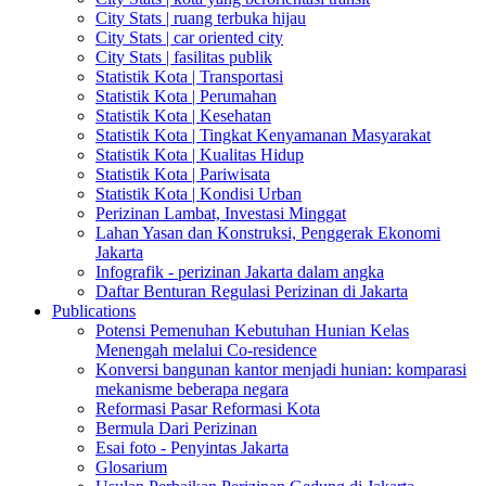
City Stats | ruang terbuka hijau
City Stats | car oriented city
City Stats | fasilitas publik
Statistik Kota | Transportasi
Statistik Kota | Perumahan
Statistik Kota | Kesehatan
Statistik Kota | Tingkat Kenyamanan Masyarakat
Statistik Kota | Kualitas Hidup
Statistik Kota | Pariwisata
Statistik Kota | Kondisi Urban
Perizinan Lambat, Investasi Minggat
Lahan Yasan dan Konstruksi, Penggerak Ekonomi
Jakarta
Infografik - perizinan Jakarta dalam angka
Daftar Benturan Regulasi Perizinan di Jakarta
Publications
Potensi Pemenuhan Kebutuhan Hunian Kelas
Menengah melalui Co-residence
Konversi bangunan kantor menjadi hunian: komparasi
mekanisme beberapa negara
Reformasi Pasar Reformasi Kota
Bermula Dari Perizinan
Esai foto - Penyintas Jakarta
Glosarium