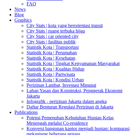
FAQ
News
Blog
Graphics
City Stats | kota yang berorientasi transit
City Stats | ruang terbuka hijau
City Stats | car oriented city
City Stats | fasilitas publik
Statistik Kota | Transportasi
Statistik Kota | Perumahan
Statistik Kota | Kesehatan
Statistik Kota | Tingkat Kenyamanan Masyarakat
Statistik Kota | Kualitas Hidup
Statistik Kota | Pariwisata
Statistik Kota | Kondisi Urban
Perizinan Lambat, Investasi Minggat
Lahan Yasan dan Konstruksi, Penggerak Ekonomi
Jakarta
Infografik - perizinan Jakarta dalam angka
Daftar Benturan Regulasi Perizinan di Jakarta
Publications
Potensi Pemenuhan Kebutuhan Hunian Kelas
Menengah melalui Co-residence
Konversi bangunan kantor menjadi hunian: komparasi
mekanisme beberapa negara