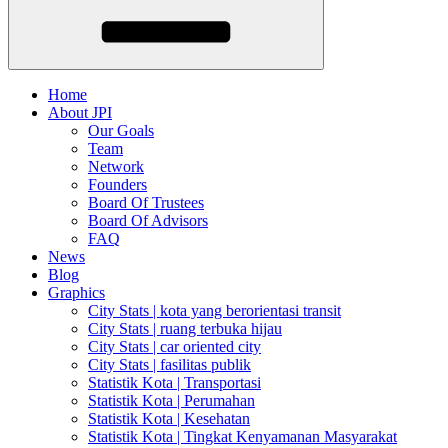
Home
About JPI
Our Goals
Team
Network
Founders
Board Of Trustees
Board Of Advisors
FAQ
News
Blog
Graphics
City Stats | kota yang berorientasi transit
City Stats | ruang terbuka hijau
City Stats | car oriented city
City Stats | fasilitas publik
Statistik Kota | Transportasi
Statistik Kota | Perumahan
Statistik Kota | Kesehatan
Statistik Kota | Tingkat Kenyamanan Masyarakat