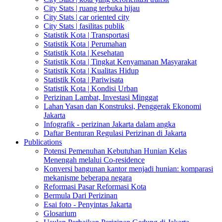
City Stats | ruang terbuka hijau
City Stats | car oriented city
City Stats | fasilitas publik
Statistik Kota | Transportasi
Statistik Kota | Perumahan
Statistik Kota | Kesehatan
Statistik Kota | Tingkat Kenyamanan Masyarakat
Statistik Kota | Kualitas Hidup
Statistik Kota | Pariwisata
Statistik Kota | Kondisi Urban
Perizinan Lambat, Investasi Minggat
Lahan Yasan dan Konstruksi, Penggerak Ekonomi
Jakarta
Infografik - perizinan Jakarta dalam angka
Daftar Benturan Regulasi Perizinan di Jakarta
Publications
Potensi Pemenuhan Kebutuhan Hunian Kelas
Menengah melalui Co-residence
Konversi bangunan kantor menjadi hunian: komparasi
mekanisme beberapa negara
Reformasi Pasar Reformasi Kota
Bermula Dari Perizinan
Esai foto - Penyintas Jakarta
Glosarium