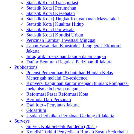
Statistik Kota | Transportasi
Statistik Kota | Perumahan
Statistik Kota | Kesehatan
Statistik Kota | Tingkat Kenyamanan Masyarakat
Statistik Kota | Kualitas Hidup
Statistik Kota | Pariwisata
Statistik Kota | Kondisi Urban
Perizinan Lambat, Investasi Minggat
Lahan Yasan dan Konstruksi, Penggerak Ekonomi
Jakarta
Infografik - perizinan Jakarta dalam angka
Daftar Benturan Regulasi Perizinan di Jakarta
Publications
Potensi Pemenuhan Kebutuhan Hunian Kelas
Menengah melalui Co-residence
Konversi bangunan kantor menjadi hunian: komparasi
mekanisme beberapa negara
Reformasi Pasar Reformasi Kota
Bermula Dari Perizinan
Esai foto - Penyintas Jakarta
Glosarium
Usulan Perbaikan Perizinan Gedung di Jakarta
Surveys
Survei: Kota Setelah Pandemi (2021)
Kondisi Terkini Penyediaan Rumah Susun Sederhana