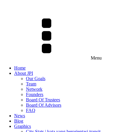
Menu
Home
About JPI
Our Goals
Team
Network
Founders
Board Of Trustees
Board Of Advisors
FAQ
News
Blog
Graphics
City Stats | kota yang berorientasi transit