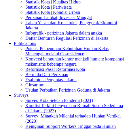
Statistik Kota | Kualitas Hidup
Statistik Kota | Pariwisata
Statistik Kota | Kondisi Urban
Perizinan Lambat, Investasi Minggat
Lahan Yasan dan Konstruksi, Penggerak Ekonomi
Jakarta
Infografik - perizinan Jakarta dalam angka
Daftar Benturan Regulasi Perizinan di Jakarta
Publications
Potensi Pemenuhan Kebutuhan Hunian Kelas
Menengah melalui Co-residence
Konversi bangunan kantor menjadi hunian: komparasi
mekanisme beberapa negara
Reformasi Pasar Reformasi Kota
Bermula Dari Perizinan
Esai foto - Penyintas Jakarta
Glosarium
Usulan Perbaikan Perizinan Gedung di Jakarta
Surveys
Survei: Kota Setelah Pandemi (2021)
Kondisi Terkini Penyediaan Rumah Susun Sederhana
di Jakarta (2023)
Survey: Minatkah Milenial terhadap Hunian Vertikal
(2020)
Keinginan Support Workers Tinggal pada Hunian