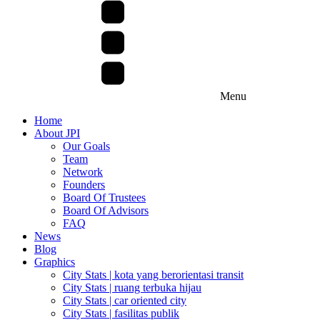
Menu
Home
About JPI
Our Goals
Team
Network
Founders
Board Of Trustees
Board Of Advisors
FAQ
News
Blog
Graphics
City Stats | kota yang berorientasi transit
City Stats | ruang terbuka hijau
City Stats | car oriented city
City Stats | fasilitas publik