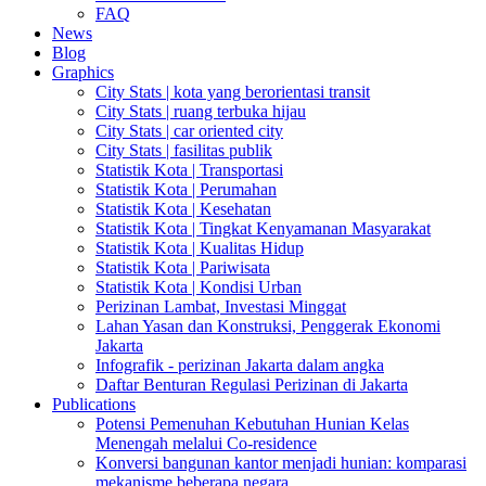
FAQ
News
Blog
Graphics
City Stats | kota yang berorientasi transit
City Stats | ruang terbuka hijau
City Stats | car oriented city
City Stats | fasilitas publik
Statistik Kota | Transportasi
Statistik Kota | Perumahan
Statistik Kota | Kesehatan
Statistik Kota | Tingkat Kenyamanan Masyarakat
Statistik Kota | Kualitas Hidup
Statistik Kota | Pariwisata
Statistik Kota | Kondisi Urban
Perizinan Lambat, Investasi Minggat
Lahan Yasan dan Konstruksi, Penggerak Ekonomi
Jakarta
Infografik - perizinan Jakarta dalam angka
Daftar Benturan Regulasi Perizinan di Jakarta
Publications
Potensi Pemenuhan Kebutuhan Hunian Kelas
Menengah melalui Co-residence
Konversi bangunan kantor menjadi hunian: komparasi
mekanisme beberapa negara