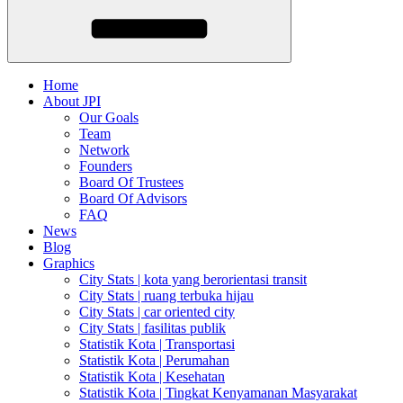
Home
About JPI
Our Goals
Team
Network
Founders
Board Of Trustees
Board Of Advisors
FAQ
News
Blog
Graphics
City Stats | kota yang berorientasi transit
City Stats | ruang terbuka hijau
City Stats | car oriented city
City Stats | fasilitas publik
Statistik Kota | Transportasi
Statistik Kota | Perumahan
Statistik Kota | Kesehatan
Statistik Kota | Tingkat Kenyamanan Masyarakat