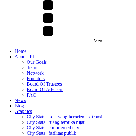
Menu
Home
About JPI
Our Goals
Team
Network
Founders
Board Of Trustees
Board Of Advisors
FAQ
News
Blog
Graphics
City Stats | kota yang berorientasi transit
City Stats | ruang terbuka hijau
City Stats | car oriented city
City Stats | fasilitas publik