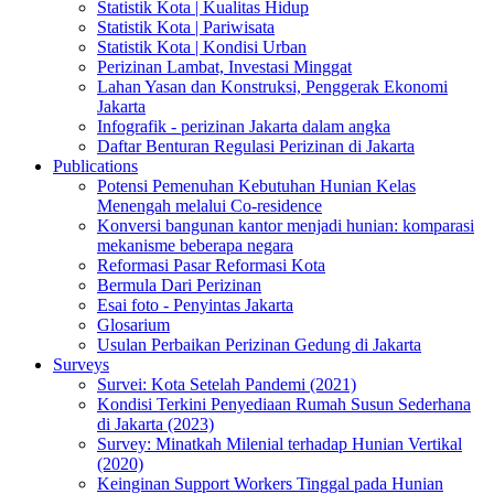
Statistik Kota | Kualitas Hidup
Statistik Kota | Pariwisata
Statistik Kota | Kondisi Urban
Perizinan Lambat, Investasi Minggat
Lahan Yasan dan Konstruksi, Penggerak Ekonomi
Jakarta
Infografik - perizinan Jakarta dalam angka
Daftar Benturan Regulasi Perizinan di Jakarta
Publications
Potensi Pemenuhan Kebutuhan Hunian Kelas
Menengah melalui Co-residence
Konversi bangunan kantor menjadi hunian: komparasi
mekanisme beberapa negara
Reformasi Pasar Reformasi Kota
Bermula Dari Perizinan
Esai foto - Penyintas Jakarta
Glosarium
Usulan Perbaikan Perizinan Gedung di Jakarta
Surveys
Survei: Kota Setelah Pandemi (2021)
Kondisi Terkini Penyediaan Rumah Susun Sederhana
di Jakarta (2023)
Survey: Minatkah Milenial terhadap Hunian Vertikal
(2020)
Keinginan Support Workers Tinggal pada Hunian