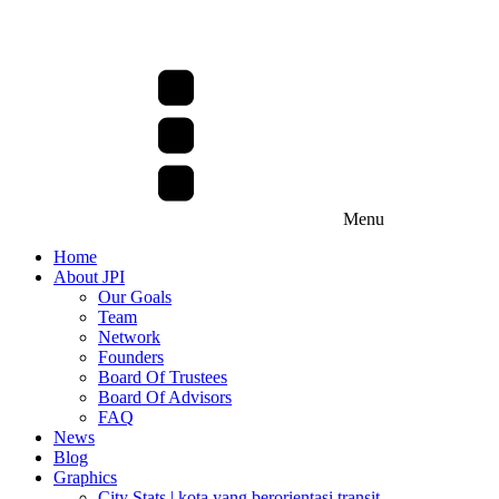
Menu
Home
About JPI
Our Goals
Team
Network
Founders
Board Of Trustees
Board Of Advisors
FAQ
News
Blog
Graphics
City Stats | kota yang berorientasi transit