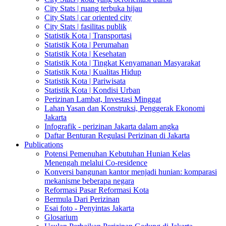
City Stats | ruang terbuka hijau
City Stats | car oriented city
City Stats | fasilitas publik
Statistik Kota | Transportasi
Statistik Kota | Perumahan
Statistik Kota | Kesehatan
Statistik Kota | Tingkat Kenyamanan Masyarakat
Statistik Kota | Kualitas Hidup
Statistik Kota | Pariwisata
Statistik Kota | Kondisi Urban
Perizinan Lambat, Investasi Minggat
Lahan Yasan dan Konstruksi, Penggerak Ekonomi
Jakarta
Infografik - perizinan Jakarta dalam angka
Daftar Benturan Regulasi Perizinan di Jakarta
Publications
Potensi Pemenuhan Kebutuhan Hunian Kelas
Menengah melalui Co-residence
Konversi bangunan kantor menjadi hunian: komparasi
mekanisme beberapa negara
Reformasi Pasar Reformasi Kota
Bermula Dari Perizinan
Esai foto - Penyintas Jakarta
Glosarium