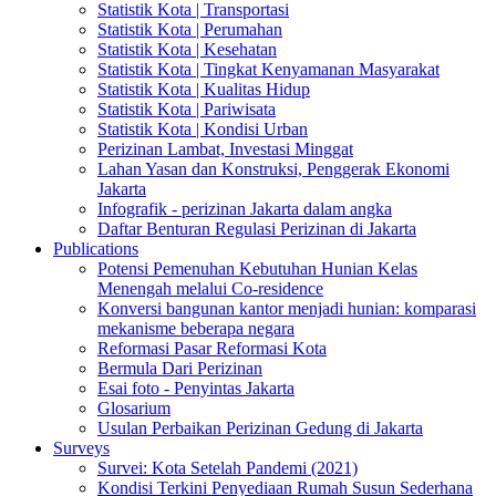
Statistik Kota | Transportasi
Statistik Kota | Perumahan
Statistik Kota | Kesehatan
Statistik Kota | Tingkat Kenyamanan Masyarakat
Statistik Kota | Kualitas Hidup
Statistik Kota | Pariwisata
Statistik Kota | Kondisi Urban
Perizinan Lambat, Investasi Minggat
Lahan Yasan dan Konstruksi, Penggerak Ekonomi
Jakarta
Infografik - perizinan Jakarta dalam angka
Daftar Benturan Regulasi Perizinan di Jakarta
Publications
Potensi Pemenuhan Kebutuhan Hunian Kelas
Menengah melalui Co-residence
Konversi bangunan kantor menjadi hunian: komparasi
mekanisme beberapa negara
Reformasi Pasar Reformasi Kota
Bermula Dari Perizinan
Esai foto - Penyintas Jakarta
Glosarium
Usulan Perbaikan Perizinan Gedung di Jakarta
Surveys
Survei: Kota Setelah Pandemi (2021)
Kondisi Terkini Penyediaan Rumah Susun Sederhana