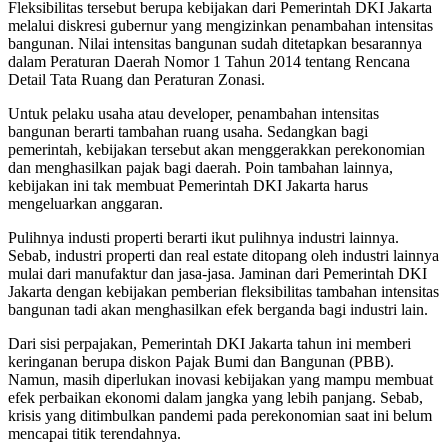
Fleksibilitas tersebut berupa kebijakan dari Pemerintah DKI Jakarta
melalui diskresi gubernur yang mengizinkan penambahan intensitas
bangunan. Nilai intensitas bangunan sudah ditetapkan besarannya
dalam Peraturan Daerah Nomor 1 Tahun 2014 tentang Rencana
Detail Tata Ruang dan Peraturan Zonasi.
Untuk pelaku usaha atau developer, penambahan intensitas
bangunan berarti tambahan ruang usaha. Sedangkan bagi
pemerintah, kebijakan tersebut akan menggerakkan perekonomian
dan menghasilkan pajak bagi daerah. Poin tambahan lainnya,
kebijakan ini tak membuat Pemerintah DKI Jakarta harus
mengeluarkan anggaran.
Pulihnya industi properti berarti ikut pulihnya industri lainnya.
Sebab, industri properti dan real estate ditopang oleh industri lainnya
mulai dari manufaktur dan jasa-jasa. Jaminan dari Pemerintah DKI
Jakarta dengan kebijakan pemberian fleksibilitas tambahan intensitas
bangunan tadi akan menghasilkan efek berganda bagi industri lain.
Dari sisi perpajakan, Pemerintah DKI Jakarta tahun ini memberi
keringanan berupa diskon Pajak Bumi dan Bangunan (PBB).
Namun, masih diperlukan inovasi kebijakan yang mampu membuat
efek perbaikan ekonomi dalam jangka yang lebih panjang. Sebab,
krisis yang ditimbulkan pandemi pada perekonomian saat ini belum
mencapai titik terendahnya.