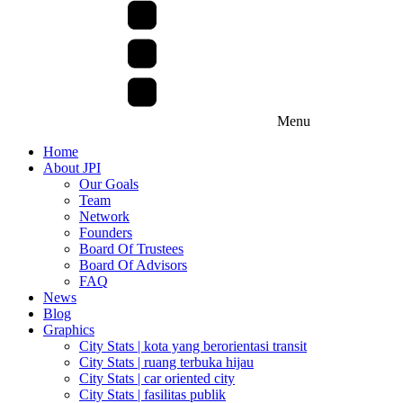
Menu
Home
About JPI
Our Goals
Team
Network
Founders
Board Of Trustees
Board Of Advisors
FAQ
News
Blog
Graphics
City Stats | kota yang berorientasi transit
City Stats | ruang terbuka hijau
City Stats | car oriented city
City Stats | fasilitas publik