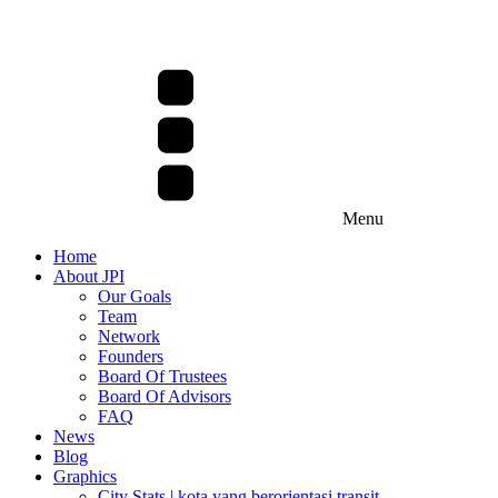
Menu
Home
About JPI
Our Goals
Team
Network
Founders
Board Of Trustees
Board Of Advisors
FAQ
News
Blog
Graphics
City Stats | kota yang berorientasi transit