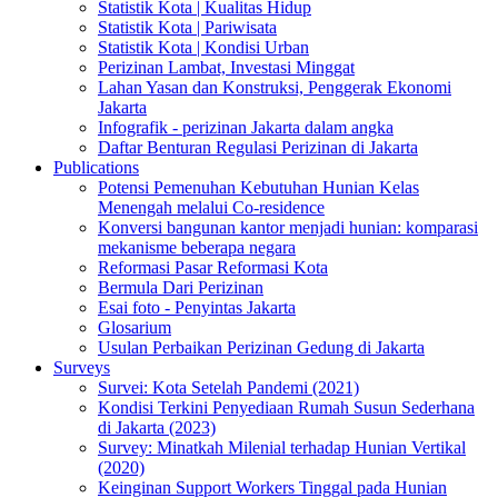
Statistik Kota | Kualitas Hidup
Statistik Kota | Pariwisata
Statistik Kota | Kondisi Urban
Perizinan Lambat, Investasi Minggat
Lahan Yasan dan Konstruksi, Penggerak Ekonomi
Jakarta
Infografik - perizinan Jakarta dalam angka
Daftar Benturan Regulasi Perizinan di Jakarta
Publications
Potensi Pemenuhan Kebutuhan Hunian Kelas
Menengah melalui Co-residence
Konversi bangunan kantor menjadi hunian: komparasi
mekanisme beberapa negara
Reformasi Pasar Reformasi Kota
Bermula Dari Perizinan
Esai foto - Penyintas Jakarta
Glosarium
Usulan Perbaikan Perizinan Gedung di Jakarta
Surveys
Survei: Kota Setelah Pandemi (2021)
Kondisi Terkini Penyediaan Rumah Susun Sederhana
di Jakarta (2023)
Survey: Minatkah Milenial terhadap Hunian Vertikal
(2020)
Keinginan Support Workers Tinggal pada Hunian