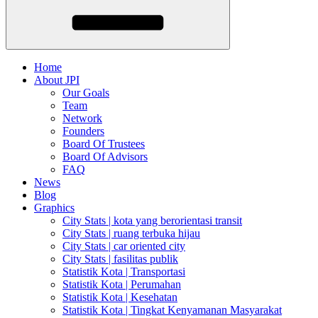
Home
About JPI
Our Goals
Team
Network
Founders
Board Of Trustees
Board Of Advisors
FAQ
News
Blog
Graphics
City Stats | kota yang berorientasi transit
City Stats | ruang terbuka hijau
City Stats | car oriented city
City Stats | fasilitas publik
Statistik Kota | Transportasi
Statistik Kota | Perumahan
Statistik Kota | Kesehatan
Statistik Kota | Tingkat Kenyamanan Masyarakat