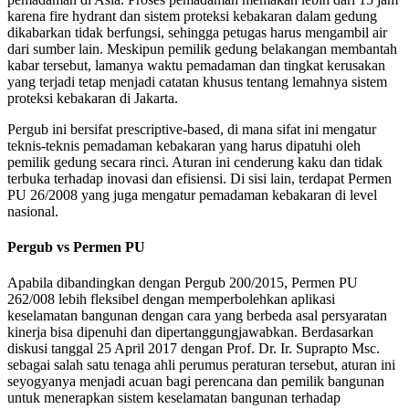
karena fire hydrant dan sistem proteksi kebakaran dalam gedung
dikabarkan tidak berfungsi, sehingga petugas harus mengambil air
dari sumber lain. Meskipun pemilik gedung belakangan membantah
kabar tersebut, lamanya waktu pemadaman dan tingkat kerusakan
yang terjadi tetap menjadi catatan khusus tentang lemahnya sistem
proteksi kebakaran di Jakarta.
Pergub ini bersifat prescriptive-based, di mana sifat ini mengatur
teknis-teknis pemadaman kebakaran yang harus dipatuhi oleh
pemilik gedung secara rinci. Aturan ini cenderung kaku dan tidak
terbuka terhadap inovasi dan efisiensi. Di sisi lain, terdapat Permen
PU 26/2008 yang juga mengatur pemadaman kebakaran di level
nasional.
Pergub vs Permen PU
Apabila dibandingkan dengan Pergub 200/2015, Permen PU
262/008 lebih fleksibel dengan memperbolehkan aplikasi
keselamatan bangunan dengan cara yang berbeda asal persyaratan
kinerja bisa dipenuhi dan dipertanggungjawabkan. Berdasarkan
diskusi tanggal 25 April 2017 dengan Prof. Dr. Ir. Suprapto Msc.
sebagai salah satu tenaga ahli perumus peraturan tersebut, aturan ini
seyogyanya menjadi acuan bagi perencana dan pemilik bangunan
untuk menerapkan sistem keselamatan bangunan terhadap