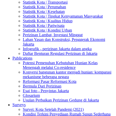
Statistik Kota | Transportasi
Statistik Kota | Perumahan
Statistik Kota | Kesehatan
Statistik Kota | Tingkat Kenyamanan Masyarakat
Statistik Kota | Kualitas Hidup
Statistik Kota | Pariwisata
Statistik Kota | Kondisi Urban
Perizinan Lambat, Investasi Minggat
Lahan Yasan dan Konstruksi, Penggerak Ekonomi
Jakarta
Infografik - perizinan Jakarta dalam angka
Daftar Benturan Regulasi Perizinan di Jakarta
Publications
Potensi Pemenuhan Kebutuhan Hunian Kelas
Menengah melalui Co-residence
Konversi bangunan kantor menjadi hunian: komparasi
mekanisme beberapa negara
Reformasi Pasar Reformasi Kota
Bermula Dari Perizinan
Esai foto - Penyintas Jakarta
Glosarium
Usulan Perbaikan Perizinan Gedung di Jakarta
Surveys
Survei: Kota Setelah Pandemi (2021)
Kondisi Terkini Penyediaan Rumah Susun Sederhana