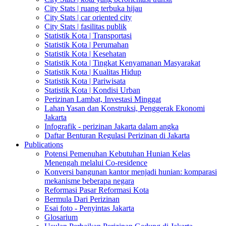
City Stats | ruang terbuka hijau
City Stats | car oriented city
City Stats | fasilitas publik
Statistik Kota | Transportasi
Statistik Kota | Perumahan
Statistik Kota | Kesehatan
Statistik Kota | Tingkat Kenyamanan Masyarakat
Statistik Kota | Kualitas Hidup
Statistik Kota | Pariwisata
Statistik Kota | Kondisi Urban
Perizinan Lambat, Investasi Minggat
Lahan Yasan dan Konstruksi, Penggerak Ekonomi
Jakarta
Infografik - perizinan Jakarta dalam angka
Daftar Benturan Regulasi Perizinan di Jakarta
Publications
Potensi Pemenuhan Kebutuhan Hunian Kelas
Menengah melalui Co-residence
Konversi bangunan kantor menjadi hunian: komparasi
mekanisme beberapa negara
Reformasi Pasar Reformasi Kota
Bermula Dari Perizinan
Esai foto - Penyintas Jakarta
Glosarium