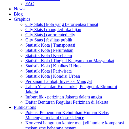
FAQ
News
Blog
Graphics
City Stats | kota yang berorientasi transit
City Stats | ruang terbuka hijau
City Stats | car oriented city
City Stats | fasilitas publik
Statistik Kota | Transportasi
Statistik Kota | Perumahan
Statistik Kota | Kesehatan
Statistik Kota | Tingkat Kenyamanan Masyarakat
Statistik Kota | Kualitas Hidup
Statistik Kota | Pariwisata
Statistik Kota | Kondisi Urban
Perizinan Lambat, Investasi Minggat
Lahan Yasan dan Konstruksi, Penggerak Ekonomi
Jakarta
Infografik - perizinan Jakarta dalam angka
Daftar Benturan Regulasi Perizinan di Jakarta
Publications
Potensi Pemenuhan Kebutuhan Hunian Kelas
Menengah melalui Co-residence
Konversi bangunan kantor menjadi hunian: komparasi
mekanisme beberapa negara