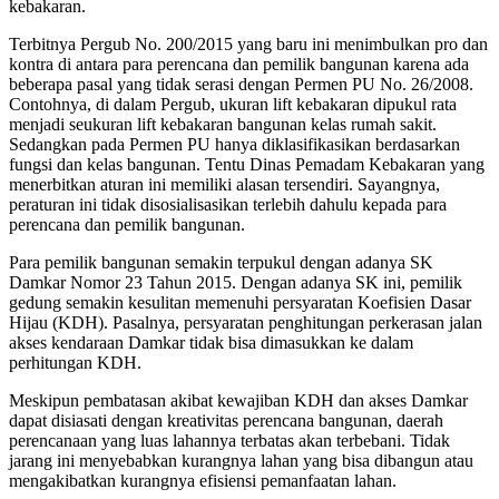
kebakaran.
Terbitnya Pergub No. 200/2015 yang baru ini menimbulkan pro dan
kontra di antara para perencana dan pemilik bangunan karena ada
beberapa pasal yang tidak serasi dengan Permen PU No. 26/2008.
Contohnya, di dalam Pergub, ukuran lift kebakaran dipukul rata
menjadi seukuran lift kebakaran bangunan kelas rumah sakit.
Sedangkan pada Permen PU hanya diklasifikasikan berdasarkan
fungsi dan kelas bangunan. Tentu Dinas Pemadam Kebakaran yang
menerbitkan aturan ini memiliki alasan tersendiri. Sayangnya,
peraturan ini tidak disosialisasikan terlebih dahulu kepada para
perencana dan pemilik bangunan.
Para pemilik bangunan semakin terpukul dengan adanya SK
Damkar Nomor 23 Tahun 2015. Dengan adanya SK ini, pemilik
gedung semakin kesulitan memenuhi persyaratan Koefisien Dasar
Hijau (KDH). Pasalnya, persyaratan penghitungan perkerasan jalan
akses kendaraan Damkar tidak bisa dimasukkan ke dalam
perhitungan KDH.
Meskipun pembatasan akibat kewajiban KDH dan akses Damkar
dapat disiasati dengan kreativitas perencana bangunan, daerah
perencanaan yang luas lahannya terbatas akan terbebani. Tidak
jarang ini menyebabkan kurangnya lahan yang bisa dibangun atau
mengakibatkan kurangnya efisiensi pemanfaatan lahan.