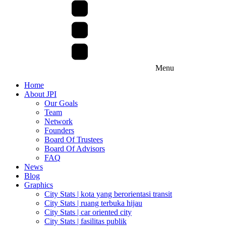
Menu
Home
About JPI
Our Goals
Team
Network
Founders
Board Of Trustees
Board Of Advisors
FAQ
News
Blog
Graphics
City Stats | kota yang berorientasi transit
City Stats | ruang terbuka hijau
City Stats | car oriented city
City Stats | fasilitas publik