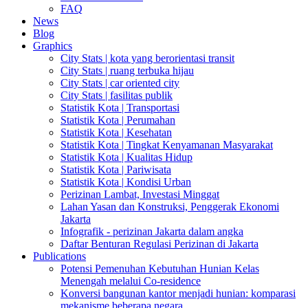
FAQ
News
Blog
Graphics
City Stats | kota yang berorientasi transit
City Stats | ruang terbuka hijau
City Stats | car oriented city
City Stats | fasilitas publik
Statistik Kota | Transportasi
Statistik Kota | Perumahan
Statistik Kota | Kesehatan
Statistik Kota | Tingkat Kenyamanan Masyarakat
Statistik Kota | Kualitas Hidup
Statistik Kota | Pariwisata
Statistik Kota | Kondisi Urban
Perizinan Lambat, Investasi Minggat
Lahan Yasan dan Konstruksi, Penggerak Ekonomi
Jakarta
Infografik - perizinan Jakarta dalam angka
Daftar Benturan Regulasi Perizinan di Jakarta
Publications
Potensi Pemenuhan Kebutuhan Hunian Kelas
Menengah melalui Co-residence
Konversi bangunan kantor menjadi hunian: komparasi
mekanisme beberapa negara