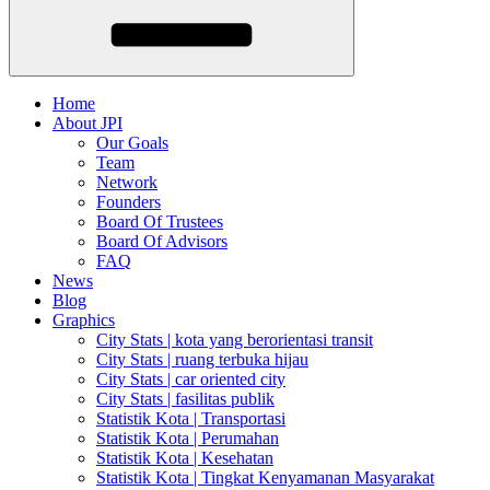
Home
About JPI
Our Goals
Team
Network
Founders
Board Of Trustees
Board Of Advisors
FAQ
News
Blog
Graphics
City Stats | kota yang berorientasi transit
City Stats | ruang terbuka hijau
City Stats | car oriented city
City Stats | fasilitas publik
Statistik Kota | Transportasi
Statistik Kota | Perumahan
Statistik Kota | Kesehatan
Statistik Kota | Tingkat Kenyamanan Masyarakat