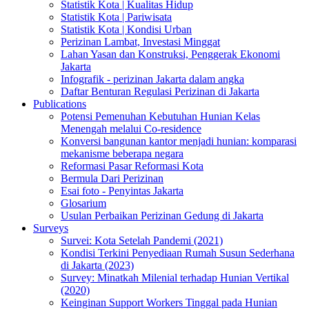
Statistik Kota | Kualitas Hidup
Statistik Kota | Pariwisata
Statistik Kota | Kondisi Urban
Perizinan Lambat, Investasi Minggat
Lahan Yasan dan Konstruksi, Penggerak Ekonomi
Jakarta
Infografik - perizinan Jakarta dalam angka
Daftar Benturan Regulasi Perizinan di Jakarta
Publications
Potensi Pemenuhan Kebutuhan Hunian Kelas
Menengah melalui Co-residence
Konversi bangunan kantor menjadi hunian: komparasi
mekanisme beberapa negara
Reformasi Pasar Reformasi Kota
Bermula Dari Perizinan
Esai foto - Penyintas Jakarta
Glosarium
Usulan Perbaikan Perizinan Gedung di Jakarta
Surveys
Survei: Kota Setelah Pandemi (2021)
Kondisi Terkini Penyediaan Rumah Susun Sederhana
di Jakarta (2023)
Survey: Minatkah Milenial terhadap Hunian Vertikal
(2020)
Keinginan Support Workers Tinggal pada Hunian