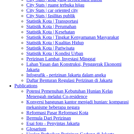
City Stats | ruang terbuka hijau
City Stats | car oriented city
City Stats | fasilitas publik
Statistik Kota | Transportasi
Statistik Kota | Perumahan
Statistik Kota | Kesehatan
Statistik Kota | Tingkat Kenyamanan Masyarakat
Statistik Kota | Kualitas Hidup
Statistik Kota | Pariwisata
Statistik Kota | Kondisi Urban
Perizinan Lambat, Investasi Minggat
Lahan Yasan dan Konstruksi, Penggerak Ekonomi
Jakarta
Infografik - perizinan Jakarta dalam angka
Daftar Benturan Regulasi Perizinan di Jakarta
Publications
Potensi Pemenuhan Kebutuhan Hunian Kelas
Menengah melalui Co-residence
Konversi bangunan kantor menjadi hunian: komparasi
mekanisme beberapa negara
Reformasi Pasar Reformasi Kota
Bermula Dari Perizinan
Esai foto - Penyintas Jakarta
Glosarium