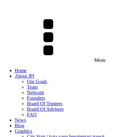
Menu
Home
About JPI
Our Goals
Team
Network
Founders
Board Of Trustees
Board Of Advisors
FAQ
News
Blog
Graphics
City Stats | kota yang berorientasi transit