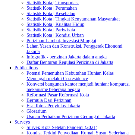
Statistik Kota | Transportasi
Statistik Kota | Perumahan
Statistik Kota | Kesehatan
Statistik Kota | Tingkat Kenyamanan Masyarakat
Statistik Kota | Kualitas Hidup
Statistik Kota | Pariwisata
Statistik Kota | Kondisi Urban
Perizinan Lambat, Investasi Minggat
Lahan Yasan dan Konstruksi, Penggerak Ekonomi
Jakarta
Infografik - perizinan Jakarta dalam angka
Daftar Benturan Regulasi Perizinan di Jakarta
Publications
Potensi Pemenuhan Kebutuhan Hunian Kelas
Menengah melalui Co-residence
Konversi bangunan kantor menjadi hunian: komparasi
mekanisme beberapa negara
Reformasi Pasar Reformasi Kota
Bermula Dari Perizinan
Esai foto - Penyintas Jakarta
Glosarium
Usulan Perbaikan Perizinan Gedung di Jakarta
Surveys
Survei: Kota Setelah Pandemi (2021)
Kondisi Terkini Penyediaan Rumah Susun Sederhana