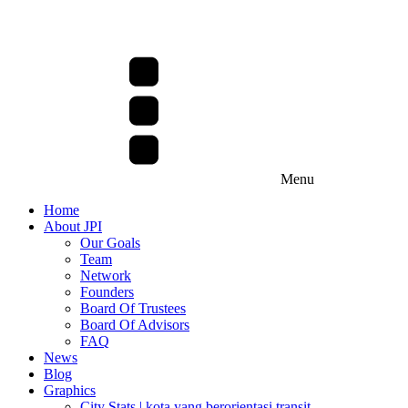
Menu
Home
About JPI
Our Goals
Team
Network
Founders
Board Of Trustees
Board Of Advisors
FAQ
News
Blog
Graphics
City Stats | kota yang berorientasi transit