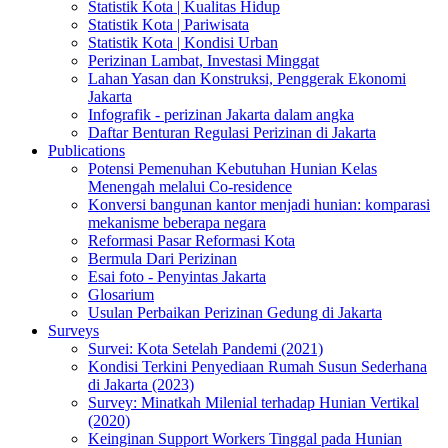
Statistik Kota | Kualitas Hidup
Statistik Kota | Pariwisata
Statistik Kota | Kondisi Urban
Perizinan Lambat, Investasi Minggat
Lahan Yasan dan Konstruksi, Penggerak Ekonomi
Jakarta
Infografik - perizinan Jakarta dalam angka
Daftar Benturan Regulasi Perizinan di Jakarta
Publications
Potensi Pemenuhan Kebutuhan Hunian Kelas
Menengah melalui Co-residence
Konversi bangunan kantor menjadi hunian: komparasi
mekanisme beberapa negara
Reformasi Pasar Reformasi Kota
Bermula Dari Perizinan
Esai foto - Penyintas Jakarta
Glosarium
Usulan Perbaikan Perizinan Gedung di Jakarta
Surveys
Survei: Kota Setelah Pandemi (2021)
Kondisi Terkini Penyediaan Rumah Susun Sederhana
di Jakarta (2023)
Survey: Minatkah Milenial terhadap Hunian Vertikal
(2020)
Keinginan Support Workers Tinggal pada Hunian