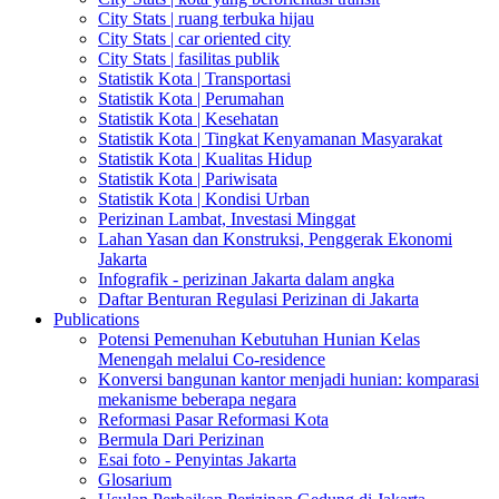
City Stats | ruang terbuka hijau
City Stats | car oriented city
City Stats | fasilitas publik
Statistik Kota | Transportasi
Statistik Kota | Perumahan
Statistik Kota | Kesehatan
Statistik Kota | Tingkat Kenyamanan Masyarakat
Statistik Kota | Kualitas Hidup
Statistik Kota | Pariwisata
Statistik Kota | Kondisi Urban
Perizinan Lambat, Investasi Minggat
Lahan Yasan dan Konstruksi, Penggerak Ekonomi
Jakarta
Infografik - perizinan Jakarta dalam angka
Daftar Benturan Regulasi Perizinan di Jakarta
Publications
Potensi Pemenuhan Kebutuhan Hunian Kelas
Menengah melalui Co-residence
Konversi bangunan kantor menjadi hunian: komparasi
mekanisme beberapa negara
Reformasi Pasar Reformasi Kota
Bermula Dari Perizinan
Esai foto - Penyintas Jakarta
Glosarium