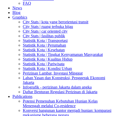
FAQ
News
Blog
Graphics
City Stats | kota yang berorientasi transit
City Stats | ruang terbuka hijau
City Stats | car oriented city
City Stats | fasilitas publik
Statistik Kota | Transportasi
Statistik Kota | Perumahan
Statistik Kota | Kesehatan
Statistik Kota | Tingkat Kenyamanan Masyarakat
Statistik Kota | Kualitas Hidup
Statistik Kota | Pariwisata
Statistik Kota | Kondisi Urban
Perizinan Lambat, Investasi Minggat
Lahan Yasan dan Konstruksi, Penggerak Ekonomi
Jakarta
Infografik - perizinan Jakarta dalam angka
Daftar Benturan Regulasi Perizinan di Jakarta
Publications
Potensi Pemenuhan Kebutuhan Hunian Kelas
Menengah melalui Co-residence
Konversi bangunan kantor menjadi hunian: komparasi
mekanisme beberapa negara