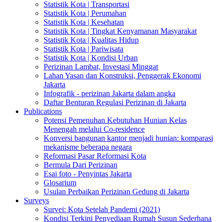
Statistik Kota | Transportasi
Statistik Kota | Perumahan
Statistik Kota | Kesehatan
Statistik Kota | Tingkat Kenyamanan Masyarakat
Statistik Kota | Kualitas Hidup
Statistik Kota | Pariwisata
Statistik Kota | Kondisi Urban
Perizinan Lambat, Investasi Minggat
Lahan Yasan dan Konstruksi, Penggerak Ekonomi
Jakarta
Infografik - perizinan Jakarta dalam angka
Daftar Benturan Regulasi Perizinan di Jakarta
Publications
Potensi Pemenuhan Kebutuhan Hunian Kelas
Menengah melalui Co-residence
Konversi bangunan kantor menjadi hunian: komparasi
mekanisme beberapa negara
Reformasi Pasar Reformasi Kota
Bermula Dari Perizinan
Esai foto - Penyintas Jakarta
Glosarium
Usulan Perbaikan Perizinan Gedung di Jakarta
Surveys
Survei: Kota Setelah Pandemi (2021)
Kondisi Terkini Penyediaan Rumah Susun Sederhana