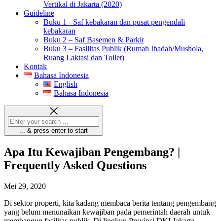
Vertikal di Jakarta (2020)
Guideline
Buku 1 - Saf kebakaran dan pusat pengendali
kebakaran
Buku 2 – Saf Basemen & Parkir
Buku 3 – Fasilitas Publik (Rumah Ibadah/Mushola,
Ruang Laktasi dan Toilet)
Kontak
Bahasa Indonesia
English
Bahasa Indonesia
... & press enter to start
Apa Itu Kewajiban Pengembang? |
Frequently Asked Questions
Mei 29, 2020
Di sektor properti, kita kadang membaca berita tentang pengembang
yang belum menunaikan kewajiban pada pemerintah daerah untuk
membangun fasilitas publik. Di lingkup Provinsi DKI Jakarta,