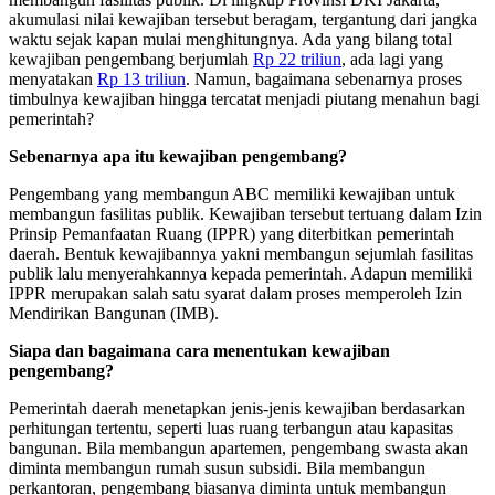
akumulasi nilai kewajiban tersebut beragam, tergantung dari jangka
waktu sejak kapan mulai menghitungnya. Ada yang bilang total
kewajiban pengembang berjumlah
Rp 22 triliun
, ada lagi yang
menyatakan
Rp 13 triliun
. Namun, bagaimana sebenarnya proses
timbulnya kewajiban hingga tercatat menjadi piutang menahun bagi
pemerintah?
Sebenarnya apa itu kewajiban pengembang?
Pengembang yang membangun ABC memiliki kewajiban untuk
membangun fasilitas publik. Kewajiban tersebut tertuang dalam Izin
Prinsip Pemanfaatan Ruang (IPPR) yang diterbitkan pemerintah
daerah. Bentuk kewajibannya yakni membangun sejumlah fasilitas
publik lalu menyerahkannya kepada pemerintah. Adapun memiliki
IPPR merupakan salah satu syarat dalam proses memperoleh Izin
Mendirikan Bangunan (IMB).
Siapa dan bagaimana cara menentukan kewajiban
pengembang?
Pemerintah daerah menetapkan jenis-jenis kewajiban berdasarkan
perhitungan tertentu, seperti luas ruang terbangun atau kapasitas
bangunan. Bila membangun apartemen, pengembang swasta akan
diminta membangun rumah susun subsidi. Bila membangun
perkantoran, pengembang biasanya diminta untuk membangun