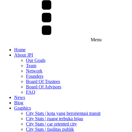
Menu
Home
About JPI
Our Goals
Team
Network
Founders
Board Of Trustees
Board Of Advisors
FAQ
News
Blog
Graphics
City Stats | kota yang berorientasi transit
City Stats | ruang terbuka hijau
City Stats | car oriented city
City Stats | fasilitas publik