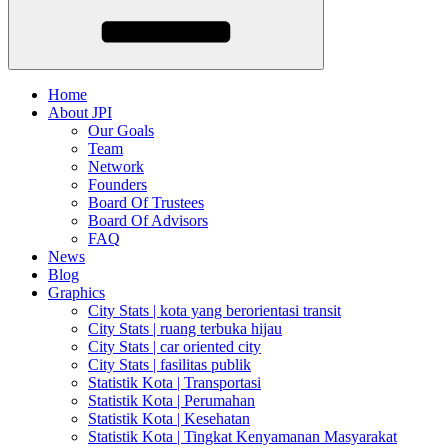
Home
About JPI
Our Goals
Team
Network
Founders
Board Of Trustees
Board Of Advisors
FAQ
News
Blog
Graphics
City Stats | kota yang berorientasi transit
City Stats | ruang terbuka hijau
City Stats | car oriented city
City Stats | fasilitas publik
Statistik Kota | Transportasi
Statistik Kota | Perumahan
Statistik Kota | Kesehatan
Statistik Kota | Tingkat Kenyamanan Masyarakat