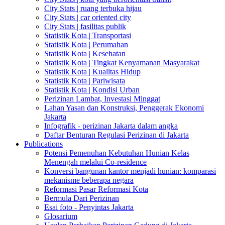
City Stats | ruang terbuka hijau
City Stats | car oriented city
City Stats | fasilitas publik
Statistik Kota | Transportasi
Statistik Kota | Perumahan
Statistik Kota | Kesehatan
Statistik Kota | Tingkat Kenyamanan Masyarakat
Statistik Kota | Kualitas Hidup
Statistik Kota | Pariwisata
Statistik Kota | Kondisi Urban
Perizinan Lambat, Investasi Minggat
Lahan Yasan dan Konstruksi, Penggerak Ekonomi
Jakarta
Infografik - perizinan Jakarta dalam angka
Daftar Benturan Regulasi Perizinan di Jakarta
Publications
Potensi Pemenuhan Kebutuhan Hunian Kelas
Menengah melalui Co-residence
Konversi bangunan kantor menjadi hunian: komparasi
mekanisme beberapa negara
Reformasi Pasar Reformasi Kota
Bermula Dari Perizinan
Esai foto - Penyintas Jakarta
Glosarium