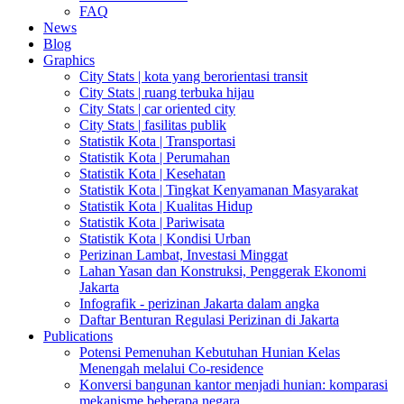
FAQ
News
Blog
Graphics
City Stats | kota yang berorientasi transit
City Stats | ruang terbuka hijau
City Stats | car oriented city
City Stats | fasilitas publik
Statistik Kota | Transportasi
Statistik Kota | Perumahan
Statistik Kota | Kesehatan
Statistik Kota | Tingkat Kenyamanan Masyarakat
Statistik Kota | Kualitas Hidup
Statistik Kota | Pariwisata
Statistik Kota | Kondisi Urban
Perizinan Lambat, Investasi Minggat
Lahan Yasan dan Konstruksi, Penggerak Ekonomi
Jakarta
Infografik - perizinan Jakarta dalam angka
Daftar Benturan Regulasi Perizinan di Jakarta
Publications
Potensi Pemenuhan Kebutuhan Hunian Kelas
Menengah melalui Co-residence
Konversi bangunan kantor menjadi hunian: komparasi
mekanisme beberapa negara