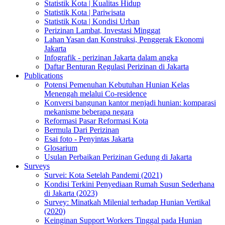
Statistik Kota | Kualitas Hidup
Statistik Kota | Pariwisata
Statistik Kota | Kondisi Urban
Perizinan Lambat, Investasi Minggat
Lahan Yasan dan Konstruksi, Penggerak Ekonomi
Jakarta
Infografik - perizinan Jakarta dalam angka
Daftar Benturan Regulasi Perizinan di Jakarta
Publications
Potensi Pemenuhan Kebutuhan Hunian Kelas
Menengah melalui Co-residence
Konversi bangunan kantor menjadi hunian: komparasi
mekanisme beberapa negara
Reformasi Pasar Reformasi Kota
Bermula Dari Perizinan
Esai foto - Penyintas Jakarta
Glosarium
Usulan Perbaikan Perizinan Gedung di Jakarta
Surveys
Survei: Kota Setelah Pandemi (2021)
Kondisi Terkini Penyediaan Rumah Susun Sederhana
di Jakarta (2023)
Survey: Minatkah Milenial terhadap Hunian Vertikal
(2020)
Keinginan Support Workers Tinggal pada Hunian