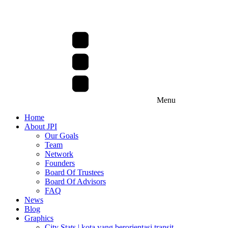
Menu
Home
About JPI
Our Goals
Team
Network
Founders
Board Of Trustees
Board Of Advisors
FAQ
News
Blog
Graphics
City Stats | kota yang berorientasi transit