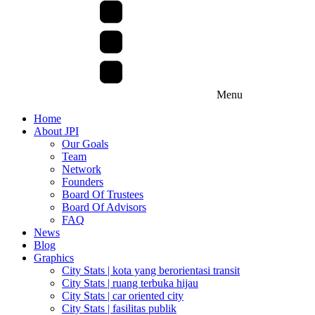
Menu
Home
About JPI
Our Goals
Team
Network
Founders
Board Of Trustees
Board Of Advisors
FAQ
News
Blog
Graphics
City Stats | kota yang berorientasi transit
City Stats | ruang terbuka hijau
City Stats | car oriented city
City Stats | fasilitas publik