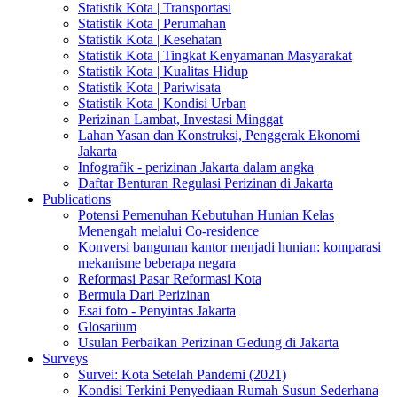
Statistik Kota | Transportasi
Statistik Kota | Perumahan
Statistik Kota | Kesehatan
Statistik Kota | Tingkat Kenyamanan Masyarakat
Statistik Kota | Kualitas Hidup
Statistik Kota | Pariwisata
Statistik Kota | Kondisi Urban
Perizinan Lambat, Investasi Minggat
Lahan Yasan dan Konstruksi, Penggerak Ekonomi
Jakarta
Infografik - perizinan Jakarta dalam angka
Daftar Benturan Regulasi Perizinan di Jakarta
Publications
Potensi Pemenuhan Kebutuhan Hunian Kelas
Menengah melalui Co-residence
Konversi bangunan kantor menjadi hunian: komparasi
mekanisme beberapa negara
Reformasi Pasar Reformasi Kota
Bermula Dari Perizinan
Esai foto - Penyintas Jakarta
Glosarium
Usulan Perbaikan Perizinan Gedung di Jakarta
Surveys
Survei: Kota Setelah Pandemi (2021)
Kondisi Terkini Penyediaan Rumah Susun Sederhana