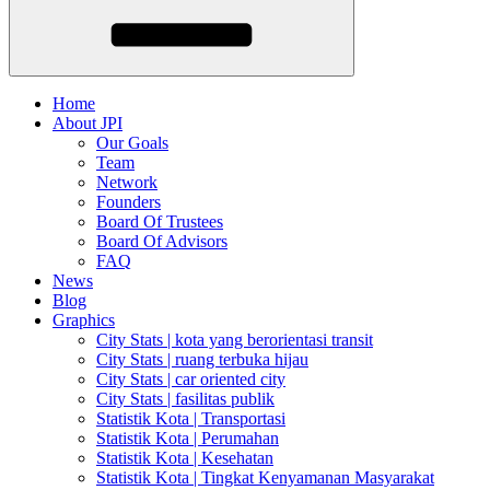
Home
About JPI
Our Goals
Team
Network
Founders
Board Of Trustees
Board Of Advisors
FAQ
News
Blog
Graphics
City Stats | kota yang berorientasi transit
City Stats | ruang terbuka hijau
City Stats | car oriented city
City Stats | fasilitas publik
Statistik Kota | Transportasi
Statistik Kota | Perumahan
Statistik Kota | Kesehatan
Statistik Kota | Tingkat Kenyamanan Masyarakat