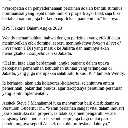
“Percepatan dan penyederhanaan perizinan adalah bentuk stimulus
nonfinansial yang tepat untuk industri properti agar tidak saja bisa
bertahan namun juga berkembang di kala pandemi ini,” katanya.
BPS: Jakarta Dalam Angka 2020
Wendy menambahkan bahwa dengan perizinan yang efektif akan
menimbulkan efek domino, seperti meningkatnya
foreign direct of
investment
(FDI) yang masuk ke Jakarta dan nantinya akan
meningkatkan
competitiveness
Jakarta.
“Hal ini juga akan berdampak jangka panjang dalam upaya
percepatan pemenuhan kebutuhan hunian yang terjangkau di
Jakarta, yang juga merupakan salah satu fokus JPI,” tambah Wendy.
Ia berharap, akan ada kolaborasi-kolaborasi selanjutnya antara
pemerintah, pakar dan praktisi agar terciptanya peraturan-peraturan
yang lebih implementatif.
Arsitek Steve J Manahampi juga menyambut baik diterbitkannya
Peraturan Gubernur ini. “Peran perizinan sangat vital dalam industri
jasa konstruksi dan properti. Ia tidak saja mempengaruhi secara
langsung kedua industri tersebut tetapi juga bagi rantai pasok
pendukungnya seperti Arsitek dan ahli profesional lainnya,”