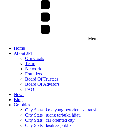
Menu
Home
About JPI
Our Goals
Team
Network
Founders
Board Of Trustees
Board Of Advisors
FAQ
News
Blog
Graphics
City Stats | kota yang berorientasi transit
City Stats | ruang terbuka hijau
City Stats | car oriented city
City Stats | fasilitas publik