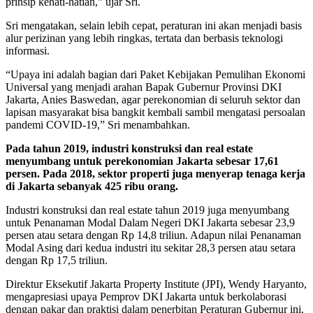
prinsip kehati-hatian,” ujar Sri.
Sri mengatakan, selain lebih cepat, peraturan ini akan menjadi basis
alur perizinan yang lebih ringkas, tertata dan berbasis teknologi
informasi.
“Upaya ini adalah bagian dari Paket Kebijakan Pemulihan Ekonomi
Universal yang menjadi arahan Bapak Gubernur Provinsi DKI
Jakarta, Anies Baswedan, agar perekonomian di seluruh sektor dan
lapisan masyarakat bisa bangkit kembali sambil mengatasi persoalan
pandemi COVID-19,” Sri menambahkan.
Pada tahun 2019, industri konstruksi dan real estate
menyumbang untuk perekonomian Jakarta sebesar 17,61
persen. Pada 2018, sektor properti juga menyerap tenaga kerja
di Jakarta sebanyak 425 ribu orang
.
Industri konstruksi dan real estate tahun 2019 juga menyumbang
untuk Penanaman Modal Dalam Negeri DKI Jakarta sebesar 23,9
persen atau setara dengan Rp 14,8 triliun. Adapun nilai Penanaman
Modal Asing dari kedua industri itu sekitar 28,3 persen atau setara
dengan Rp 17,5 triliun.
Direktur Eksekutif Jakarta Property Institute (JPI), Wendy Haryanto,
mengapresiasi upaya Pemprov DKI Jakarta untuk berkolaborasi
dengan pakar dan praktisi dalam penerbitan Peraturan Gubernur ini.