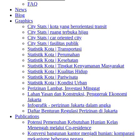
FAQ
News
Blog
Graphics
City Stats | kota yang berorientasi transit
City Stats | ruang terbuka hijau
City Stats | car oriented city
City Stats | fasilitas publik
Statistik Kota | Transportasi
Statistik Kota | Perumahan
Statistik Kota | Kesehatan
Statistik Kota | Tingkat Kenyamanan Masyarakat
Statistik Kota | Kualitas Hidup
Statistik Kota | Pariwisata
Statistik Kota | Kondisi Urban
Perizinan Lambat, Investasi Minggat
Lahan Yasan dan Konstruksi, Penggerak Ekonomi
Jakarta
Infografik - perizinan Jakarta dalam angka
Daftar Benturan Regulasi Perizinan di Jakarta
Publications
Potensi Pemenuhan Kebutuhan Hunian Kelas
Menengah melalui Co-residence
Konversi bangunan kantor menjadi hunian: komparasi
mekanisme beberapa negara