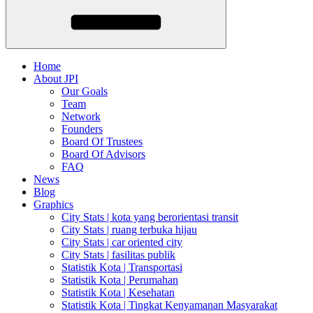
Home
About JPI
Our Goals
Team
Network
Founders
Board Of Trustees
Board Of Advisors
FAQ
News
Blog
Graphics
City Stats | kota yang berorientasi transit
City Stats | ruang terbuka hijau
City Stats | car oriented city
City Stats | fasilitas publik
Statistik Kota | Transportasi
Statistik Kota | Perumahan
Statistik Kota | Kesehatan
Statistik Kota | Tingkat Kenyamanan Masyarakat