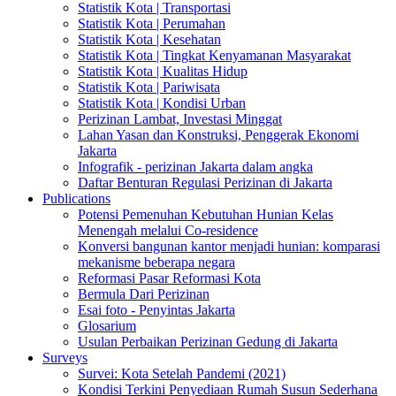
Statistik Kota | Transportasi
Statistik Kota | Perumahan
Statistik Kota | Kesehatan
Statistik Kota | Tingkat Kenyamanan Masyarakat
Statistik Kota | Kualitas Hidup
Statistik Kota | Pariwisata
Statistik Kota | Kondisi Urban
Perizinan Lambat, Investasi Minggat
Lahan Yasan dan Konstruksi, Penggerak Ekonomi
Jakarta
Infografik - perizinan Jakarta dalam angka
Daftar Benturan Regulasi Perizinan di Jakarta
Publications
Potensi Pemenuhan Kebutuhan Hunian Kelas
Menengah melalui Co-residence
Konversi bangunan kantor menjadi hunian: komparasi
mekanisme beberapa negara
Reformasi Pasar Reformasi Kota
Bermula Dari Perizinan
Esai foto - Penyintas Jakarta
Glosarium
Usulan Perbaikan Perizinan Gedung di Jakarta
Surveys
Survei: Kota Setelah Pandemi (2021)
Kondisi Terkini Penyediaan Rumah Susun Sederhana