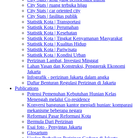
City Stats | ruang terbuka hijau
City Stats | car oriented city
City Stats | fasilitas publik
Statistik Kota | Transportasi
Statistik Kota | Perumahan
Statistik Kota | Kesehatan
Statistik Kota | Tingkat Kenyamanan Masyarakat
Statistik Kota | Kualitas Hidup
Statistik Kota | Pariwisata
Statistik Kota | Kondisi Urban
Perizinan Lambat, Investasi Minggat
Lahan Yasan dan Konstruksi, Penggerak Ekonomi
Jakarta
Infografik - perizinan Jakarta dalam angka
Daftar Benturan Regulasi Perizinan di Jakarta
Publications
Potensi Pemenuhan Kebutuhan Hunian Kelas
Menengah melalui Co-residence
Konversi bangunan kantor menjadi hunian: komparasi
mekanisme beberapa negara
Reformasi Pasar Reformasi Kota
Bermula Dari Perizinan
Esai foto - Penyintas Jakarta
Glosarium