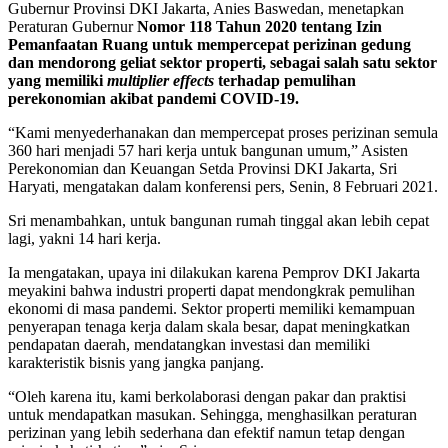
Gubernur Provinsi DKI Jakarta, Anies Baswedan, menetapkan
Peraturan Gubernur
Nomor 118 Tahun 2020 tentang Izin
Pemanfaatan Ruang untuk
mempercepat perizinan gedung
dan mendorong geliat sektor properti
,
sebagai salah satu sektor
yang memiliki
multiplier effects
terhadap pemulihan
perekonomian akibat pandemi COVID-19.
“Kami menyederhanakan dan mempercepat proses perizinan semula
360 hari menjadi 57 hari kerja untuk bangunan umum,” Asisten
Perekonomian dan Keuangan Setda Provinsi DKI Jakarta, Sri
Haryati, mengatakan dalam konferensi pers, Senin, 8 Februari 2021.
Sri menambahkan, untuk bangunan rumah tinggal akan lebih cepat
lagi, yakni 14 hari kerja.
Ia mengatakan, upaya ini dilakukan karena Pemprov DKI Jakarta
meyakini bahwa industri properti dapat mendongkrak pemulihan
ekonomi di masa pandemi. Sektor properti memiliki kemampuan
penyerapan tenaga kerja dalam skala besar, dapat meningkatkan
pendapatan daerah, mendatangkan investasi dan memiliki
karakteristik bisnis yang jangka panjang.
“Oleh karena itu, kami berkolaborasi dengan pakar dan praktisi
untuk mendapatkan masukan. Sehingga, menghasilkan peraturan
perizinan yang lebih sederhana dan efektif namun tetap dengan