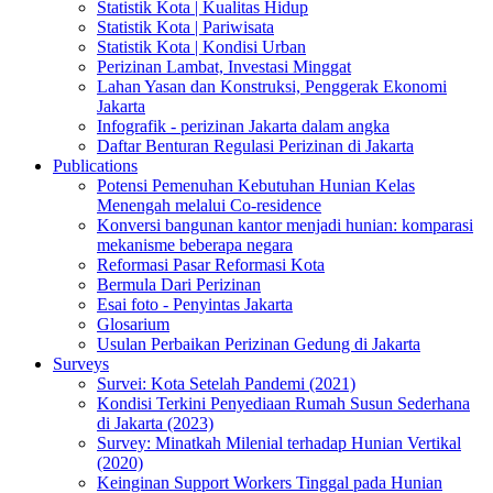
Statistik Kota | Kualitas Hidup
Statistik Kota | Pariwisata
Statistik Kota | Kondisi Urban
Perizinan Lambat, Investasi Minggat
Lahan Yasan dan Konstruksi, Penggerak Ekonomi
Jakarta
Infografik - perizinan Jakarta dalam angka
Daftar Benturan Regulasi Perizinan di Jakarta
Publications
Potensi Pemenuhan Kebutuhan Hunian Kelas
Menengah melalui Co-residence
Konversi bangunan kantor menjadi hunian: komparasi
mekanisme beberapa negara
Reformasi Pasar Reformasi Kota
Bermula Dari Perizinan
Esai foto - Penyintas Jakarta
Glosarium
Usulan Perbaikan Perizinan Gedung di Jakarta
Surveys
Survei: Kota Setelah Pandemi (2021)
Kondisi Terkini Penyediaan Rumah Susun Sederhana
di Jakarta (2023)
Survey: Minatkah Milenial terhadap Hunian Vertikal
(2020)
Keinginan Support Workers Tinggal pada Hunian