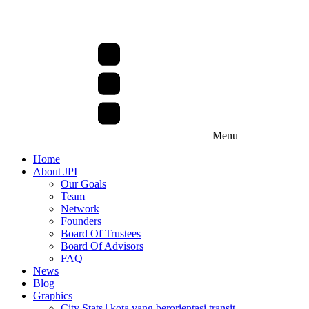
Menu
Home
About JPI
Our Goals
Team
Network
Founders
Board Of Trustees
Board Of Advisors
FAQ
News
Blog
Graphics
City Stats | kota yang berorientasi transit