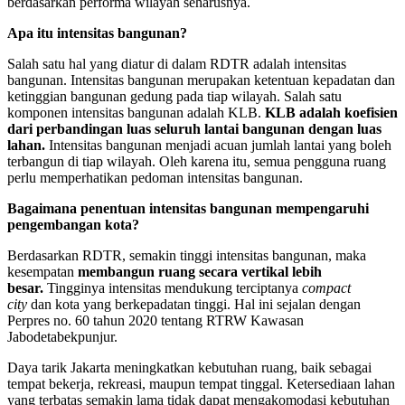
berdasarkan performa wilayah seharusnya.
Apa itu intensitas bangunan?
Salah satu hal yang diatur di dalam RDTR adalah intensitas
bangunan. Intensitas bangunan merupakan ketentuan kepadatan dan
ketinggian bangunan gedung pada tiap wilayah. Salah satu
komponen intensitas bangunan adalah KLB.
KLB adalah koefisien
dari perbandingan luas seluruh lantai bangunan dengan luas
lahan.
Intensitas bangunan menjadi acuan jumlah lantai yang boleh
terbangun di tiap wilayah. Oleh karena itu, semua pengguna ruang
perlu memperhatikan pedoman intensitas bangunan.
Bagaimana penentuan intensitas bangunan mempengaruhi
pengembangan kota?
Berdasarkan RDTR, semakin tinggi intensitas bangunan, maka
kesempatan
membangun ruang secara vertikal lebih
besar.
Tingginya intensitas mendukung terciptanya
compact
city
dan kota yang berkepadatan tinggi. Hal ini sejalan dengan
Perpres no. 60 tahun 2020 tentang RTRW Kawasan
Jabodetabekpunjur.
Daya tarik Jakarta meningkatkan kebutuhan ruang, baik sebagai
tempat bekerja, rekreasi, maupun tempat tinggal. Ketersediaan lahan
yang terbatas semakin lama tidak dapat mengakomodasi kebutuhan