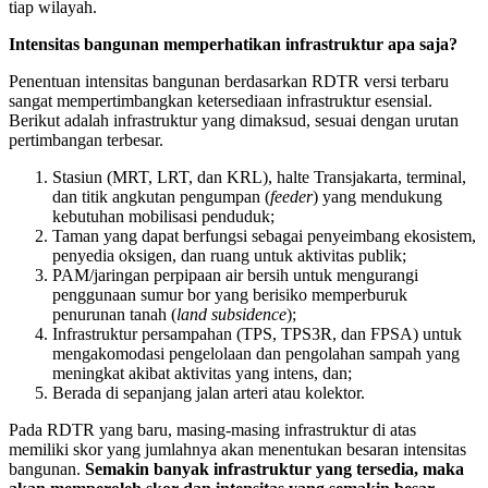
tiap wilayah.
Intensitas bangunan memperhatikan infrastruktur apa saja?
Penentuan intensitas bangunan berdasarkan RDTR versi terbaru
sangat mempertimbangkan ketersediaan infrastruktur esensial.
Berikut adalah infrastruktur yang dimaksud, sesuai dengan urutan
pertimbangan terbesar.
Stasiun (MRT, LRT, dan KRL), halte Transjakarta, terminal,
dan titik angkutan pengumpan (
feeder
) yang mendukung
kebutuhan mobilisasi penduduk;
Taman yang dapat berfungsi sebagai penyeimbang ekosistem,
penyedia oksigen, dan ruang untuk aktivitas publik;
PAM/jaringan perpipaan air bersih untuk mengurangi
penggunaan sumur bor yang berisiko memperburuk
penurunan tanah (
land subsidence
);
Infrastruktur persampahan (TPS, TPS3R, dan FPSA) untuk
mengakomodasi pengelolaan dan pengolahan sampah yang
meningkat akibat aktivitas yang intens, dan;
Berada di sepanjang jalan arteri atau kolektor.
Pada RDTR yang baru, masing-masing infrastruktur di atas
memiliki skor yang jumlahnya akan menentukan besaran intensitas
bangunan.
Semakin banyak infrastruktur yang tersedia, maka