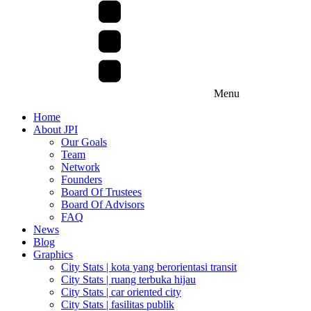
Menu
Home
About JPI
Our Goals
Team
Network
Founders
Board Of Trustees
Board Of Advisors
FAQ
News
Blog
Graphics
City Stats | kota yang berorientasi transit
City Stats | ruang terbuka hijau
City Stats | car oriented city
City Stats | fasilitas publik