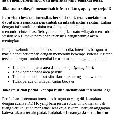
akan memperoleh skor dan intensitas yang semakin besar.
Jika suatu wilayah menambah infrastruktur, apa yang terjadi?
Perolehan besaran intensitas bersifat tidak tetap, melainkan
dapat menyesuaikan penambahan infrastruktur sekitar.
Lahan
dengan infrastruktur minim masih memiliki peluang untuk
menambah intensitas. Sebagai contoh, jika suatu wilayah menambah
stasiun MRT, maka perolehan intensitas bangunannya akan
meningkat.
Pun jika seluruh infrastruktur sudah tersedia, intensitas bangunan
masih dapat bertambah dengan memenuhi beberapa kriteria. Kriteria
tersebut berguna untuk menilai kemampuan lahan yang meliputi:
Tidak berada pada area dataran banjir (
floodplain
);
Tidak berada pada area pesisir;
Tidak berada di dekat situ, danau, embung, atau waduk;
Tidak berada di wilayah cagar budaya
Jakarta sudah padat, kenapa butuh menambah intensitas lagi?
Perubahan penentuan intensitas bangunan yang dilaksanakan
dengan adanya RDTR yang baru justru solusi untuk menambah
ruang vertikal guna mengatasi sesaknya Jakarta. Banyak anggapan
bahwa Jakarta terlalu padat. Padahal, sebenarnya
Jakarta bukan