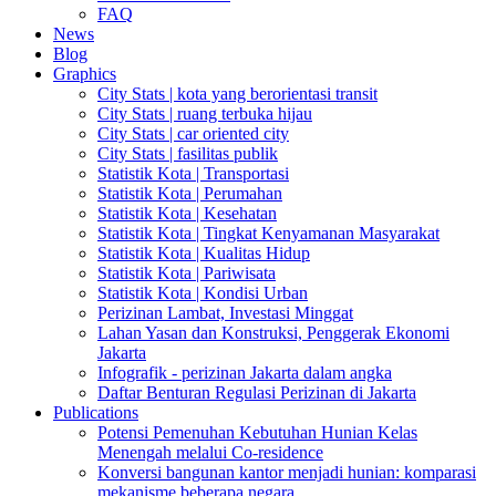
FAQ
News
Blog
Graphics
City Stats | kota yang berorientasi transit
City Stats | ruang terbuka hijau
City Stats | car oriented city
City Stats | fasilitas publik
Statistik Kota | Transportasi
Statistik Kota | Perumahan
Statistik Kota | Kesehatan
Statistik Kota | Tingkat Kenyamanan Masyarakat
Statistik Kota | Kualitas Hidup
Statistik Kota | Pariwisata
Statistik Kota | Kondisi Urban
Perizinan Lambat, Investasi Minggat
Lahan Yasan dan Konstruksi, Penggerak Ekonomi
Jakarta
Infografik - perizinan Jakarta dalam angka
Daftar Benturan Regulasi Perizinan di Jakarta
Publications
Potensi Pemenuhan Kebutuhan Hunian Kelas
Menengah melalui Co-residence
Konversi bangunan kantor menjadi hunian: komparasi
mekanisme beberapa negara