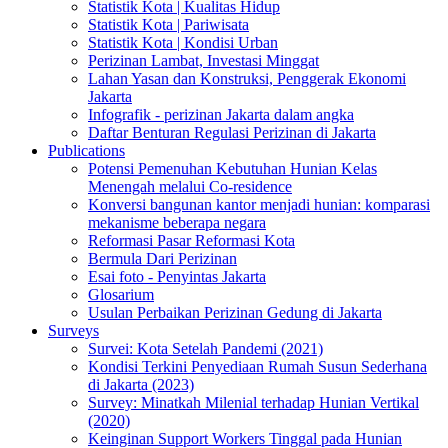
Statistik Kota | Kualitas Hidup
Statistik Kota | Pariwisata
Statistik Kota | Kondisi Urban
Perizinan Lambat, Investasi Minggat
Lahan Yasan dan Konstruksi, Penggerak Ekonomi
Jakarta
Infografik - perizinan Jakarta dalam angka
Daftar Benturan Regulasi Perizinan di Jakarta
Publications
Potensi Pemenuhan Kebutuhan Hunian Kelas
Menengah melalui Co-residence
Konversi bangunan kantor menjadi hunian: komparasi
mekanisme beberapa negara
Reformasi Pasar Reformasi Kota
Bermula Dari Perizinan
Esai foto - Penyintas Jakarta
Glosarium
Usulan Perbaikan Perizinan Gedung di Jakarta
Surveys
Survei: Kota Setelah Pandemi (2021)
Kondisi Terkini Penyediaan Rumah Susun Sederhana
di Jakarta (2023)
Survey: Minatkah Milenial terhadap Hunian Vertikal
(2020)
Keinginan Support Workers Tinggal pada Hunian