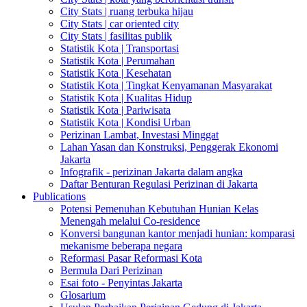
City Stats | ruang terbuka hijau
City Stats | car oriented city
City Stats | fasilitas publik
Statistik Kota | Transportasi
Statistik Kota | Perumahan
Statistik Kota | Kesehatan
Statistik Kota | Tingkat Kenyamanan Masyarakat
Statistik Kota | Kualitas Hidup
Statistik Kota | Pariwisata
Statistik Kota | Kondisi Urban
Perizinan Lambat, Investasi Minggat
Lahan Yasan dan Konstruksi, Penggerak Ekonomi
Jakarta
Infografik - perizinan Jakarta dalam angka
Daftar Benturan Regulasi Perizinan di Jakarta
Publications
Potensi Pemenuhan Kebutuhan Hunian Kelas
Menengah melalui Co-residence
Konversi bangunan kantor menjadi hunian: komparasi
mekanisme beberapa negara
Reformasi Pasar Reformasi Kota
Bermula Dari Perizinan
Esai foto - Penyintas Jakarta
Glosarium