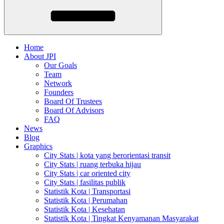
Home
About JPI
Our Goals
Team
Network
Founders
Board Of Trustees
Board Of Advisors
FAQ
News
Blog
Graphics
City Stats | kota yang berorientasi transit
City Stats | ruang terbuka hijau
City Stats | car oriented city
City Stats | fasilitas publik
Statistik Kota | Transportasi
Statistik Kota | Perumahan
Statistik Kota | Kesehatan
Statistik Kota | Tingkat Kenyamanan Masyarakat