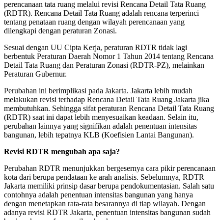
perencanaan tata ruang melalui revisi Rencana Detail Tata Ruang
(RDTR). Rencana Detail Tata Ruang adalah rencana terperinci
tentang penataan ruang dengan wilayah perencanaan yang
dilengkapi dengan peraturan Zonasi.
Sesuai dengan UU Cipta Kerja, peraturan RDTR tidak lagi
berbentuk Peraturan Daerah Nomor 1 Tahun 2014 tentang Rencana
Detail Tata Ruang dan Peraturan Zonasi (RDTR-PZ), melainkan
Peraturan Gubernur.
Perubahan ini berimplikasi pada Jakarta. Jakarta lebih mudah
melakukan revisi terhadap Rencana Detail Tata Ruang Jakarta jika
membutuhkan. Sehingga sifat peraturan Rencana Detail Tata Ruang
(RDTR) saat ini dapat lebih menyesuaikan keadaan. Selain itu,
perubahan lainnya yang signifikan adalah penentuan intensitas
bangunan, lebih tepatnya KLB (Koefisien Lantai Bangunan).
Revisi RDTR mengubah apa saja?
Perubahan RDTR menunjukkan bergesernya cara pikir perencanaan
kota dari berupa pendataan ke arah analisis. Sebelumnya, RDTR
Jakarta memiliki prinsip dasar berupa pendokumentasian. Salah satu
contohnya adalah penentuan intensitas bangunan yang hanya
dengan menetapkan rata-rata besarannya di tiap wilayah. Dengan
adanya revisi RDTR Jakarta, penentuan intensitas bangunan sudah