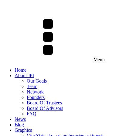
Menu
Home
About JPI
Our Goals
Team
Network
Founders
Board Of Trustees
Board Of Advisors
FAQ
News
Blog
Graphics
City Stats | kota yang berorientasi transit