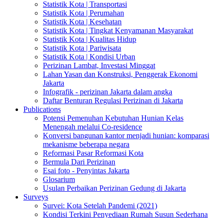
Statistik Kota | Transportasi
Statistik Kota | Perumahan
Statistik Kota | Kesehatan
Statistik Kota | Tingkat Kenyamanan Masyarakat
Statistik Kota | Kualitas Hidup
Statistik Kota | Pariwisata
Statistik Kota | Kondisi Urban
Perizinan Lambat, Investasi Minggat
Lahan Yasan dan Konstruksi, Penggerak Ekonomi
Jakarta
Infografik - perizinan Jakarta dalam angka
Daftar Benturan Regulasi Perizinan di Jakarta
Publications
Potensi Pemenuhan Kebutuhan Hunian Kelas
Menengah melalui Co-residence
Konversi bangunan kantor menjadi hunian: komparasi
mekanisme beberapa negara
Reformasi Pasar Reformasi Kota
Bermula Dari Perizinan
Esai foto - Penyintas Jakarta
Glosarium
Usulan Perbaikan Perizinan Gedung di Jakarta
Surveys
Survei: Kota Setelah Pandemi (2021)
Kondisi Terkini Penyediaan Rumah Susun Sederhana