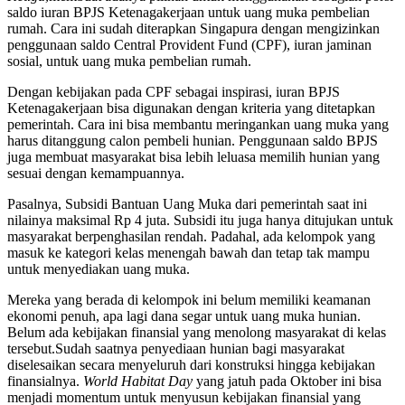
saldo iuran BPJS Ketenagakerjaan untuk uang muka pembelian
rumah. Cara ini sudah diterapkan Singapura dengan mengizinkan
penggunaan saldo Central Provident Fund (CPF), iuran jaminan
sosial, untuk uang muka pembelian rumah.
Dengan kebijakan pada CPF sebagai inspirasi, iuran BPJS
Ketenagakerjaan bisa digunakan dengan kriteria yang ditetapkan
pemerintah. Cara ini bisa membantu meringankan uang muka yang
harus ditanggung calon pembeli hunian. Penggunaan saldo BPJS
juga membuat masyarakat bisa lebih leluasa memilih hunian yang
sesuai dengan kemampuannya.
Pasalnya, Subsidi Bantuan Uang Muka dari pemerintah saat ini
nilainya maksimal Rp 4 juta. Subsidi itu juga hanya ditujukan untuk
masyarakat berpenghasilan rendah. Padahal, ada kelompok yang
masuk ke kategori kelas menengah bawah dan tetap tak mampu
untuk menyediakan uang muka.
Mereka yang berada di kelompok ini belum memiliki keamanan
ekonomi penuh, apa lagi dana segar untuk uang muka hunian.
Belum ada kebijakan finansial yang menolong masyarakat di kelas
tersebut.Sudah saatnya penyediaan hunian bagi masyarakat
diselesaikan secara menyeluruh dari konstruksi hingga kebijakan
finansialnya.
World Habitat Day
yang jatuh pada Oktober ini bisa
menjadi momentum untuk menyusun kebijakan finansial yang