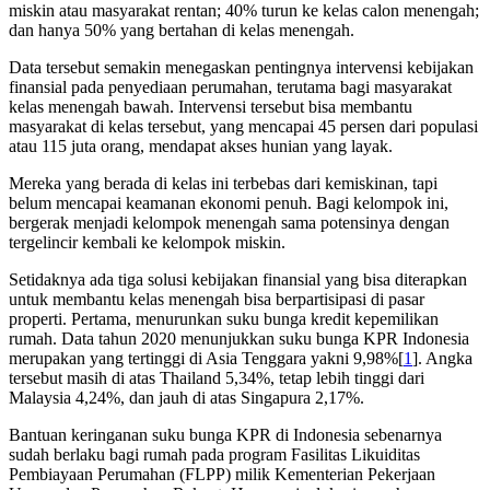
miskin atau masyarakat rentan; 40% turun ke kelas calon menengah;
dan hanya 50% yang bertahan di kelas menengah.
Data tersebut semakin menegaskan pentingnya intervensi kebijakan
finansial pada penyediaan perumahan, terutama bagi masyarakat
kelas menengah bawah. Intervensi tersebut bisa membantu
masyarakat di kelas tersebut, yang mencapai 45 persen dari populasi
atau 115 juta orang, mendapat akses hunian yang layak.
Mereka yang berada di kelas ini terbebas dari kemiskinan, tapi
belum mencapai keamanan ekonomi penuh. Bagi kelompok ini,
bergerak menjadi kelompok menengah sama potensinya dengan
tergelincir kembali ke kelompok miskin.
Setidaknya ada tiga solusi kebijakan finansial yang bisa diterapkan
untuk membantu kelas menengah bisa berpartisipasi di pasar
properti. Pertama, menurunkan suku bunga kredit kepemilikan
rumah. Data tahun 2020 menunjukkan suku bunga KPR Indonesia
merupakan yang tertinggi di Asia Tenggara yakni 9,98%[
1
]. Angka
tersebut masih di atas Thailand 5,34%, tetap lebih tinggi dari
Malaysia 4,24%, dan jauh di atas Singapura 2,17%.
Bantuan keringanan suku bunga KPR di Indonesia sebenarnya
sudah berlaku bagi rumah pada program Fasilitas Likuiditas
Pembiayaan Perumahan (FLPP) milik Kementerian Pekerjaan