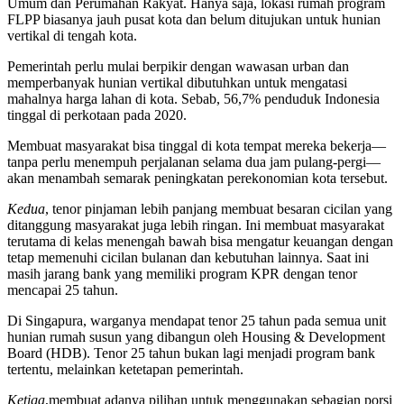
Umum dan Perumahan Rakyat. Hanya saja, lokasi rumah program
FLPP biasanya jauh pusat kota dan belum ditujukan untuk hunian
vertikal di tengah kota.
Pemerintah perlu mulai berpikir dengan wawasan urban dan
memperbanyak hunian vertikal dibutuhkan untuk mengatasi
mahalnya harga lahan di kota. Sebab, 56,7% penduduk Indonesia
tinggal di perkotaan pada 2020.
Membuat masyarakat bisa tinggal di kota tempat mereka bekerja—
tanpa perlu menempuh perjalanan selama dua jam pulang-pergi—
akan menambah semarak peningkatan perekonomian kota tersebut.
Kedua
, tenor pinjaman lebih panjang membuat besaran cicilan yang
ditanggung masyarakat juga lebih ringan. Ini membuat masyarakat
terutama di kelas menengah bawah bisa mengatur keuangan dengan
tetap memenuhi cicilan bulanan dan kebutuhan lainnya. Saat ini
masih jarang bank yang memiliki program KPR dengan tenor
mencapai 25 tahun.
Di Singapura, warganya mendapat tenor 25 tahun pada semua unit
hunian rumah susun yang dibangun oleh Housing & Development
Board (HDB). Tenor 25 tahun bukan lagi menjadi program bank
tertentu, melainkan ketetapan pemerintah.
Ketiga
,membuat adanya pilihan untuk menggunakan sebagian porsi