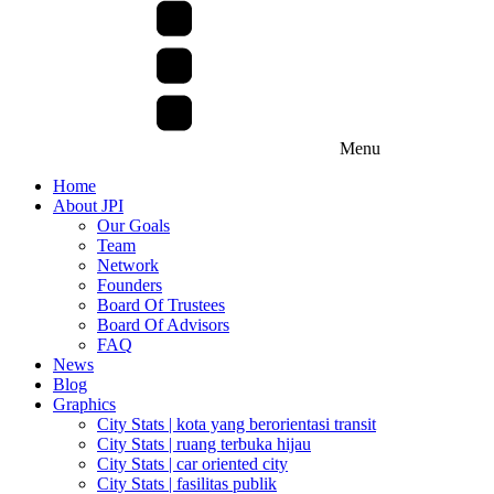
Menu
Home
About JPI
Our Goals
Team
Network
Founders
Board Of Trustees
Board Of Advisors
FAQ
News
Blog
Graphics
City Stats | kota yang berorientasi transit
City Stats | ruang terbuka hijau
City Stats | car oriented city
City Stats | fasilitas publik