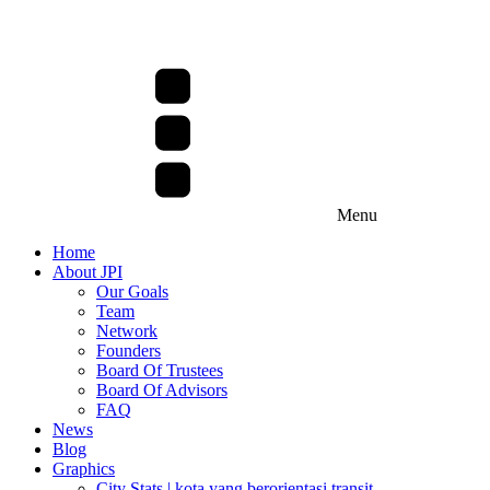
Menu
Home
About JPI
Our Goals
Team
Network
Founders
Board Of Trustees
Board Of Advisors
FAQ
News
Blog
Graphics
City Stats | kota yang berorientasi transit