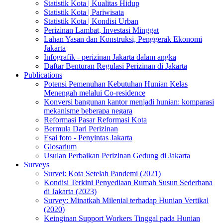
Statistik Kota | Kualitas Hidup
Statistik Kota | Pariwisata
Statistik Kota | Kondisi Urban
Perizinan Lambat, Investasi Minggat
Lahan Yasan dan Konstruksi, Penggerak Ekonomi
Jakarta
Infografik - perizinan Jakarta dalam angka
Daftar Benturan Regulasi Perizinan di Jakarta
Publications
Potensi Pemenuhan Kebutuhan Hunian Kelas
Menengah melalui Co-residence
Konversi bangunan kantor menjadi hunian: komparasi
mekanisme beberapa negara
Reformasi Pasar Reformasi Kota
Bermula Dari Perizinan
Esai foto - Penyintas Jakarta
Glosarium
Usulan Perbaikan Perizinan Gedung di Jakarta
Surveys
Survei: Kota Setelah Pandemi (2021)
Kondisi Terkini Penyediaan Rumah Susun Sederhana
di Jakarta (2023)
Survey: Minatkah Milenial terhadap Hunian Vertikal
(2020)
Keinginan Support Workers Tinggal pada Hunian