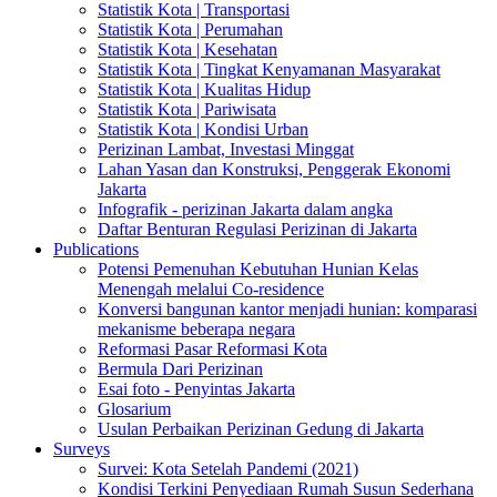
Statistik Kota | Transportasi
Statistik Kota | Perumahan
Statistik Kota | Kesehatan
Statistik Kota | Tingkat Kenyamanan Masyarakat
Statistik Kota | Kualitas Hidup
Statistik Kota | Pariwisata
Statistik Kota | Kondisi Urban
Perizinan Lambat, Investasi Minggat
Lahan Yasan dan Konstruksi, Penggerak Ekonomi
Jakarta
Infografik - perizinan Jakarta dalam angka
Daftar Benturan Regulasi Perizinan di Jakarta
Publications
Potensi Pemenuhan Kebutuhan Hunian Kelas
Menengah melalui Co-residence
Konversi bangunan kantor menjadi hunian: komparasi
mekanisme beberapa negara
Reformasi Pasar Reformasi Kota
Bermula Dari Perizinan
Esai foto - Penyintas Jakarta
Glosarium
Usulan Perbaikan Perizinan Gedung di Jakarta
Surveys
Survei: Kota Setelah Pandemi (2021)
Kondisi Terkini Penyediaan Rumah Susun Sederhana