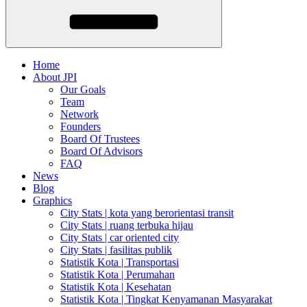
Home
About JPI
Our Goals
Team
Network
Founders
Board Of Trustees
Board Of Advisors
FAQ
News
Blog
Graphics
City Stats | kota yang berorientasi transit
City Stats | ruang terbuka hijau
City Stats | car oriented city
City Stats | fasilitas publik
Statistik Kota | Transportasi
Statistik Kota | Perumahan
Statistik Kota | Kesehatan
Statistik Kota | Tingkat Kenyamanan Masyarakat