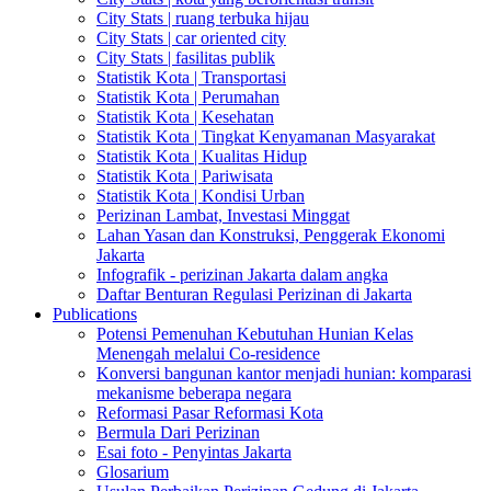
City Stats | ruang terbuka hijau
City Stats | car oriented city
City Stats | fasilitas publik
Statistik Kota | Transportasi
Statistik Kota | Perumahan
Statistik Kota | Kesehatan
Statistik Kota | Tingkat Kenyamanan Masyarakat
Statistik Kota | Kualitas Hidup
Statistik Kota | Pariwisata
Statistik Kota | Kondisi Urban
Perizinan Lambat, Investasi Minggat
Lahan Yasan dan Konstruksi, Penggerak Ekonomi
Jakarta
Infografik - perizinan Jakarta dalam angka
Daftar Benturan Regulasi Perizinan di Jakarta
Publications
Potensi Pemenuhan Kebutuhan Hunian Kelas
Menengah melalui Co-residence
Konversi bangunan kantor menjadi hunian: komparasi
mekanisme beberapa negara
Reformasi Pasar Reformasi Kota
Bermula Dari Perizinan
Esai foto - Penyintas Jakarta
Glosarium