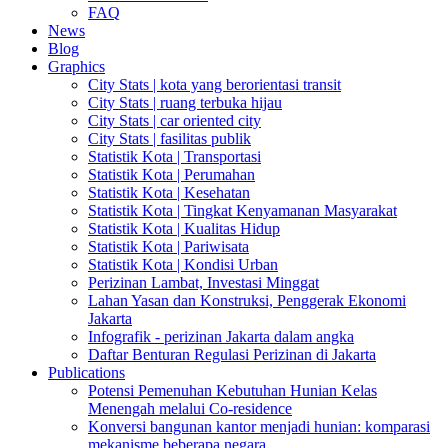
FAQ
News
Blog
Graphics
City Stats | kota yang berorientasi transit
City Stats | ruang terbuka hijau
City Stats | car oriented city
City Stats | fasilitas publik
Statistik Kota | Transportasi
Statistik Kota | Perumahan
Statistik Kota | Kesehatan
Statistik Kota | Tingkat Kenyamanan Masyarakat
Statistik Kota | Kualitas Hidup
Statistik Kota | Pariwisata
Statistik Kota | Kondisi Urban
Perizinan Lambat, Investasi Minggat
Lahan Yasan dan Konstruksi, Penggerak Ekonomi
Jakarta
Infografik - perizinan Jakarta dalam angka
Daftar Benturan Regulasi Perizinan di Jakarta
Publications
Potensi Pemenuhan Kebutuhan Hunian Kelas
Menengah melalui Co-residence
Konversi bangunan kantor menjadi hunian: komparasi
mekanisme beberapa negara