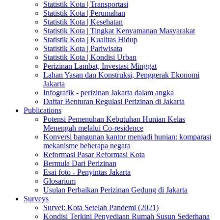
Statistik Kota | Transportasi
Statistik Kota | Perumahan
Statistik Kota | Kesehatan
Statistik Kota | Tingkat Kenyamanan Masyarakat
Statistik Kota | Kualitas Hidup
Statistik Kota | Pariwisata
Statistik Kota | Kondisi Urban
Perizinan Lambat, Investasi Minggat
Lahan Yasan dan Konstruksi, Penggerak Ekonomi
Jakarta
Infografik - perizinan Jakarta dalam angka
Daftar Benturan Regulasi Perizinan di Jakarta
Publications
Potensi Pemenuhan Kebutuhan Hunian Kelas
Menengah melalui Co-residence
Konversi bangunan kantor menjadi hunian: komparasi
mekanisme beberapa negara
Reformasi Pasar Reformasi Kota
Bermula Dari Perizinan
Esai foto - Penyintas Jakarta
Glosarium
Usulan Perbaikan Perizinan Gedung di Jakarta
Surveys
Survei: Kota Setelah Pandemi (2021)
Kondisi Terkini Penyediaan Rumah Susun Sederhana