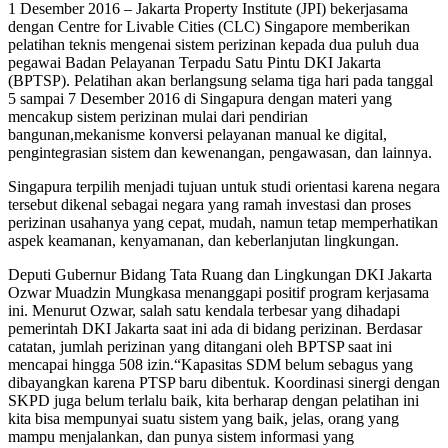
1 Desember 2016 – Jakarta Property Institute (JPI) bekerjasama
dengan Centre for Livable Cities (CLC) Singapore memberikan
pelatihan teknis mengenai sistem perizinan kepada dua puluh dua
pegawai Badan Pelayanan Terpadu Satu Pintu DKI Jakarta
(BPTSP). Pelatihan akan berlangsung selama tiga hari pada tanggal
5 sampai 7 Desember 2016 di Singapura dengan materi yang
mencakup sistem perizinan mulai dari pendirian
bangunan,mekanisme konversi pelayanan manual ke digital,
pengintegrasian sistem dan kewenangan, pengawasan, dan lainnya.
Singapura terpilih menjadi tujuan untuk studi orientasi karena negara
tersebut dikenal sebagai negara yang ramah investasi dan proses
perizinan usahanya yang cepat, mudah, namun tetap memperhatikan
aspek keamanan, kenyamanan, dan keberlanjutan lingkungan.
Deputi Gubernur Bidang Tata Ruang dan Lingkungan DKI Jakarta
Ozwar Muadzin Mungkasa menanggapi positif program kerjasama
ini. Menurut Ozwar, salah satu kendala terbesar yang dihadapi
pemerintah DKI Jakarta saat ini ada di bidang perizinan. Berdasar
catatan, jumlah perizinan yang ditangani oleh BPTSP saat ini
mencapai hingga 508 izin.“Kapasitas SDM belum sebagus yang
dibayangkan karena PTSP baru dibentuk. Koordinasi sinergi dengan
SKPD juga belum terlalu baik, kita berharap dengan pelatihan ini
kita bisa mempunyai suatu sistem yang baik, jelas, orang yang
mampu menjalankan, dan punya sistem informasi yang