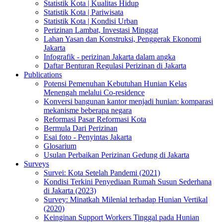
Statistik Kota | Kualitas Hidup
Statistik Kota | Pariwisata
Statistik Kota | Kondisi Urban
Perizinan Lambat, Investasi Minggat
Lahan Yasan dan Konstruksi, Penggerak Ekonomi
Jakarta
Infografik - perizinan Jakarta dalam angka
Daftar Benturan Regulasi Perizinan di Jakarta
Publications
Potensi Pemenuhan Kebutuhan Hunian Kelas
Menengah melalui Co-residence
Konversi bangunan kantor menjadi hunian: komparasi
mekanisme beberapa negara
Reformasi Pasar Reformasi Kota
Bermula Dari Perizinan
Esai foto - Penyintas Jakarta
Glosarium
Usulan Perbaikan Perizinan Gedung di Jakarta
Surveys
Survei: Kota Setelah Pandemi (2021)
Kondisi Terkini Penyediaan Rumah Susun Sederhana
di Jakarta (2023)
Survey: Minatkah Milenial terhadap Hunian Vertikal
(2020)
Keinginan Support Workers Tinggal pada Hunian