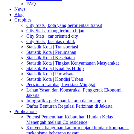
FAQ
News
Blog
Graphics
City Stats | kota yang berorientasi transit
City Stats | ruang terbuka hijau
City Stats | car oriented city
City Stats | fasilitas publik
Statistik Kota | Transportasi
Statistik Kota | Perumahan
Statistik Kota | Kesehatan
Statistik Kota | Tingkat Kenyamanan Masyarakat
Statistik Kota | Kualitas Hidup
Statistik Kota | Pariwisata
Statistik Kota | Kondisi Urban
Perizinan Lambat, Investasi Minggat
Lahan Yasan dan Konstruksi, Penggerak Ekonomi
Jakarta
Infografik - perizinan Jakarta dalam angka
Daftar Benturan Regulasi Perizinan di Jakarta
Publications
Potensi Pemenuhan Kebutuhan Hunian Kelas
Menengah melalui Co-residence
Konversi bangunan kantor menjadi hunian: komparasi
mekanisme beberapa negara