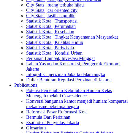
City Stats | ruang terbuka hijau
City Stats | car oriented city
City Stats | fasilitas publik
Statistik Kota | Transportasi
Statistik Kota | Perumahan
Statistik Kota | Kesehatan
Statistik Kota | Tingkat Kenyamanan Masyarakat
Statistik Kota | Kualitas Hidup
Statistik Kota | Pariwisata
Statistik Kota | Kondisi Urban
Perizinan Lambat, Investasi Minggat
Lahan Yasan dan Konstruksi, Penggerak Ekonomi
Jakarta
Infografik - perizinan Jakarta dalam angka
Daftar Benturan Regulasi Perizinan di Jakarta
Publications
Potensi Pemenuhan Kebutuhan Hunian Kelas
Menengah melalui Co-residence
Konversi bangunan kantor menjadi hunian: komparasi
mekanisme beberapa negara
Reformasi Pasar Reformasi Kota
Bermula Dari Perizinan
Esai foto - Penyintas Jakarta
Glosarium