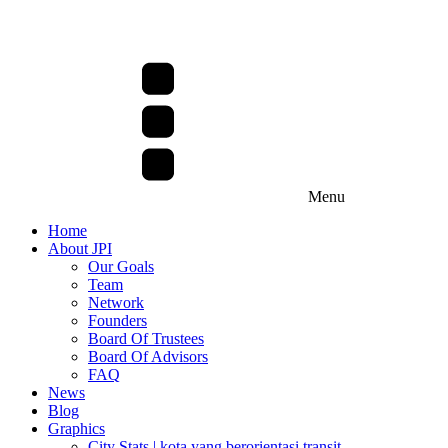
Menu
Home
About JPI
Our Goals
Team
Network
Founders
Board Of Trustees
Board Of Advisors
FAQ
News
Blog
Graphics
City Stats | kota yang berorientasi transit