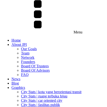
Menu
Home
About JPI
Our Goals
Team
Network
Founders
Board Of Trustees
Board Of Advisors
FAQ
News
Blog
Graphics
City Stats | kota yang berorientasi transit
City Stats | ruang terbuka hijau
City Stats | car oriented city
City Stats | fasilitas publik