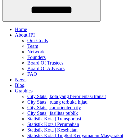
Home
About JPI
Our Goals
Team
Network
Founders
Board Of Trustees
Board Of Advisors
FAQ
News
Blog
Graphics
City Stats | kota yang berorientasi transit
City Stats | ruang terbuka hijau
City Stats | car oriented city
City Stats | fasilitas publik
Statistik Kota | Transportasi
Statistik Kota | Perumahan
Statistik Kota | Kesehatan
Statistik Kota | Tingkat Kenyamanan Masyarakat